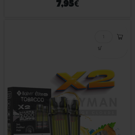
€
7,95