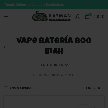
Tienda Online de Vapers y Cachimbas
0
0,00
€
vape batería 800
mAh
CATEGORIES
INICIO
»
VAPE BATERÍA 800 MAH
SHOW SIDEBAR
FILTERS