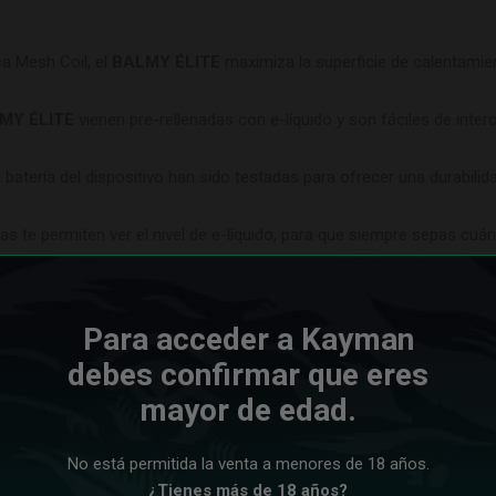
a Mesh Coil, el
BALMY ÉLITE
maximiza la superficie de calentamie
MY ÉLITE
vienen pre-rellenadas con e-líquido y son fáciles de inte
la batería del dispositivo han sido testadas para ofrecer una durabil
as te permiten ver el nivel de e-líquido, para que siempre sepas cu
ores disponibles en cápsulas independientes, entre ellos:
Fresh Min
s, para aquellos que prefieren una experiencia sin nicotina, el sabor
Y ÉLITE
te asegura largas sesiones de vapeo sin necesidad de rec
Para acceder a Kayman
s, este dispositivo está optimizado para ofrecer un equilibrio perfe
debes confirmar que eres
mayor de edad.
No está permitida la venta a menores de 18 años.
¿Tienes más de 18 años?