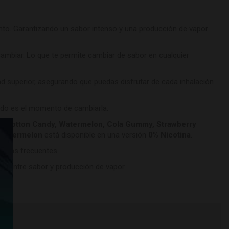
nto. Garantizando un sabor intenso y una producción de vapor
rcambiar. Lo que te permite cambiar de sabor en cualquier
idad superior, asegurando que puedas disfrutar de cada inhalación
ándo es el momento de cambiarla.
t, Cotton Candy, Watermelon, Cola Gummy, Strawberry
Watermelon
está disponible en una versión
0% Nicotina
.
argas frecuentes.
cto entre sabor y producción de vapor.