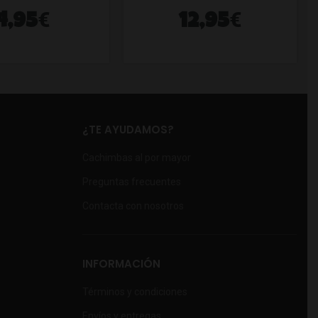
€
€
4,95
12,95
¿TE AYUDAMOS?
Cachimbas al por mayor
Preguntas frecuentes
Contacta con nosotros
INFORMACIÓN
Términos y condiciones
Envíos y entregas