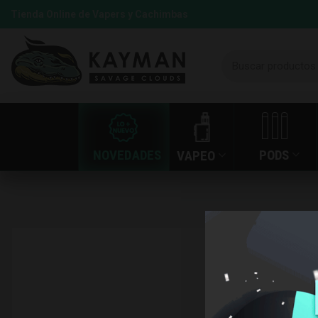
Tienda Online de Vapers y Cachimbas
NOVEDADES
PODS
VAPEO