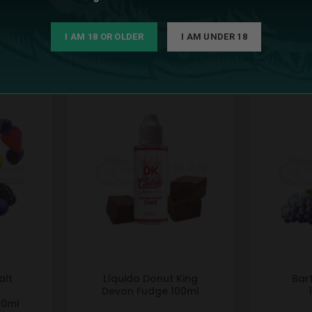
I AM 18 OR OLDER
I AM UNDER 18
alt
Líquido Donut King
Bar
&
Devon Fudge 100ml
10ml