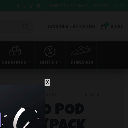
CACHIMBAS AL POR MAYOR
CONTACTO
BLOG
0
ACCEDER / REGISTRO
0,00
€
CARBONES
OUTLET
FUMADOR
X
OD CARIBBEAN MIX (PACK 2)
ITE PRO POD
N MIX (PACK