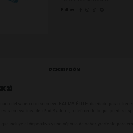
Follow
DESCRIPCIÓN
k 2)
ercado del vapeo con su nuevo
BALMY ÉLITE
, diseñado para ofrece
uestra nueva línea de «Pod System», redefiniendo lo que puedes esp
t
que incluye el dispositivo y una cápsula de sabor, ¡perfecto para e