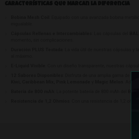
Características que Marcan la Diferencia
Bobina Mesh Coil
: Equipado con una avanzada bobina metálic
inigualable.
Cápsulas Rellenas e Intercambiables
: Las cápsulas del
BAL
momento
,
sin complicaciones.
Duración PLUS Testada
: La vida útil de nuestras cápsulas y 
al máximo
.
E-Liquid Visible
: Con un diseño transparente, nuestras cápsul
12 Sabores Disponibles
: Disfruta de una amplia gama de sab
Kiwi, Caribbean Mix, Pink Lemonade
y
Magic Melon
. Ademá
Batería de 800 mAh
: La potente batería de 800 mAh del
BALM
Resistencia de 1,2 Ohmios
: Con una resistencia de 1,2 ohmio