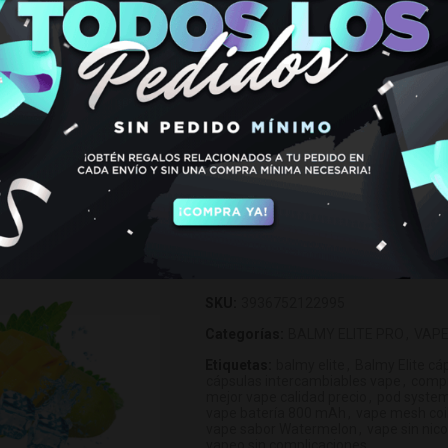
2)
€
7,95
Hay existencias
Balmy Elite Pro Pod Caribbean Mix (Pa
AÑADIR AL CARRIT
SKU:
3936752122995
Categorías:
BALMY ELITE PRO
,
VAP
Etiquetas:
balmy elite
,
Balmy Elite cá
cápsulas intercambiables vape
,
compr
mejor vape calidad precio
,
pod syste
vape batería 800 mAh
,
vape mesh coi
vape sabor Watermelon
,
vape sin nico
vapeo sin complicaciones