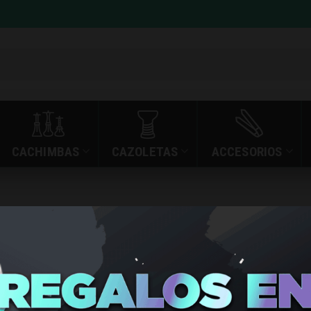
CACHIMBAS
CAZOLETAS
ACCESORIOS
»
»
BALMY ELITE PRO P
INICIO
TIENDA
BALMY EL
CARIBBEA