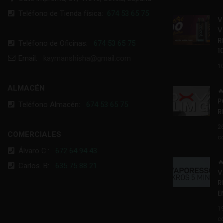
Teléfono de Tienda física:
674 53 65 75
V
V
R
Teléfono de Oficinas:
674 53 65 75
1
Email:
kaymanshisha@gmail.com
1
ALMACÉN

P
Teléfono Almacén:
674 53 65 75
R
2
COMERCIALES
c
Álvaro C.:
672 64 94 43

Carlos. B:
635 75 88 21
V
R
E
1
c