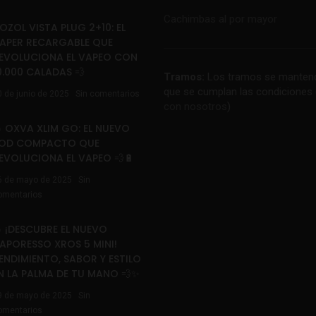
Cachimbas al por mayor
OZOL VISTA PLUG 2+10: EL
APER RECARGABLE QUE
EVOLUCIONA EL VAPEO CON
0.000 CALADAS 💨
Tramos:
Los tramos se mantend
que se cumplan las condiciones 
0 de junio de 2025
Sin comentarios
con nosotros
)
 OXVA XLIM GO: EL NUEVO
OD COMPACTO QUE
EVOLUCIONA EL VAPEO 💨🔋
6 de mayo de 2025
Sin
omentarios
 ¡DESCUBRE EL NUEVO
APORESSO XROS 5 MINI!
ENDIMIENTO, SABOR Y ESTILO
N LA PALMA DE TU MANO 💨✨
9 de mayo de 2025
Sin
omentarios