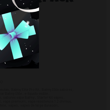
ck 2) cantidad
O
EO
psulas
,
Balmy Elite Pro Kit
,
Balmy Elite sabores
,
ar Balmy Elite
,
e-líquido visible
,
m
,
sabores vape Balmy
,
Starter Kit vapeo
,
l
,
vape premium
,
vape resistencia 1.2 ohmios
,
tina
,
vapeo
,
vapeo de larga duración
,