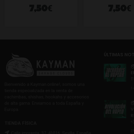
€
€
7,50
7,50
ÚLTIMAS NOT

E
T
Bienvenido a Kayman.online!, somos una
1
tienda especializada en la venta de
cachimbas, shishas, hookahs y accesorios

de alta gama. Enviamos a toda España y
V
Europa.
R

TIENDA FÍSICA
2
Calle imprenta, 37, 41016, Sevilla, España