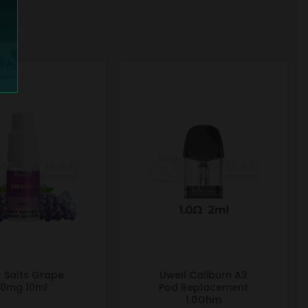
t Salts Grape
Uwell Caliburn A3
10mg 10ml
Pod Replacement
1.0Ohm