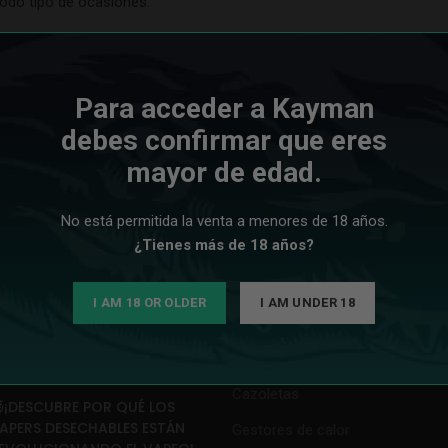
odo tipo de ocasiones.
va
y elige tu modelo favorito.
Para acceder a Kayman
debes confirmar que eres
mayor de edad.
No está permitida la venta a menores de 18 años.
ICIAS
ENLACES DE INTERÉS
¿Tienes más de 18 años?
¿VAPEAS? EVITA ESTOS 10
Shishas
I AM 18 OR OLDER
I AM UNDER 18
RRORES COMUNES Y MEJORA
Accesorios
U EXPERIENCIA AL MÁXIMO💨
Carbones
4 de julio de 2025
Sin comentarios
Cazoletas
¡DESCUBRE POR QUÉ LOS
APERS DESECHABLES ESTÁN
Gestores de calor