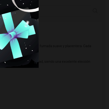
eciendo una experiencia de fumada suave y placentera. Cada
ón en cualquier ambiente.
ptimo y una gran durabilidad, siendo una excelente elección