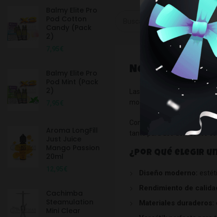
Balmy Elite Pro
Pod Cotton
Candy (Pack
2)
7,95
€
NOVA
Balmy Elite Pro
Pod Mint (Pack
2)
Las
cachimbas Nova
destaca
modelo está pensado para com
7,95
€
Con materiales seleccionado
Aroma LongFill
tanto para uso doméstico co
Just Juice
Mango Passion
¿Por qué elegir u
20ml
12,95
€
Diseño moderno:
estéti
Rendimiento de calida
Cachimba
Steamulation
Materiales duraderos:
Mini Clear