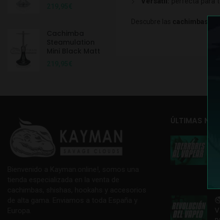
Versátil:
perfecta para t
219,95
€
Descubre las
cachimbas No
Cachimba
Steamulation
Mini Black Matt
219,95
€
ÚLTIMAS NOT

E
T
Bienvenido a Kayman.online!, somos una
1
tienda especializada en la venta de
cachimbas, shishas, hookahs y accesorios

de alta gama. Enviamos a toda España y
V
Europa.