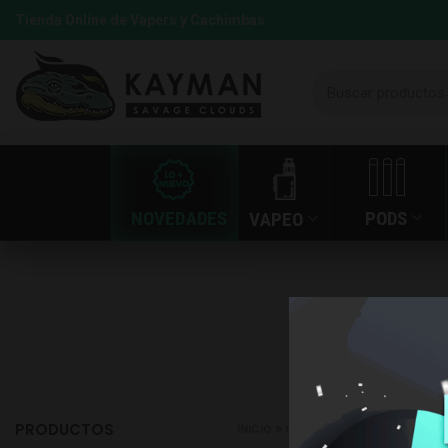
Tienda Online de Vapers y Cachimbas
NOVEDADES
PODS
VAPEO
PRODUCTOS
»
»
NOVA
INICIO
CACHIMBAS