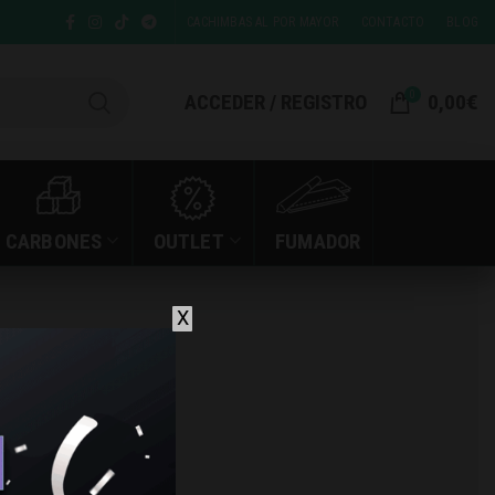
CACHIMBAS AL POR MAYOR
CONTACTO
BLOG
0
ACCEDER / REGISTRO
0,00
€
CARBONES
OUTLET
FUMADOR
X