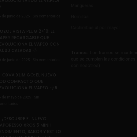
EVOLUCIONANDO EL VAPEO!
Mangueras

Hornillos
5 de junio de 2025
Sin comentarios
Cachimbas al por mayor
OZOL VISTA PLUG 2+10: EL
APER RECARGABLE QUE
EVOLUCIONA EL VAPEO CON
0.000 CALADAS 💨
Tramos:
Los tramos se mantend
que se cumplan las condiciones 
0 de junio de 2025
Sin comentarios
con nosotros
)
 OXVA XLIM GO: EL NUEVO
OD COMPACTO QUE
EVOLUCIONA EL VAPEO 💨🔋
6 de mayo de 2025
Sin
omentarios
 ¡DESCUBRE EL NUEVO
APORESSO XROS 5 MINI!
ENDIMIENTO, SABOR Y ESTILO