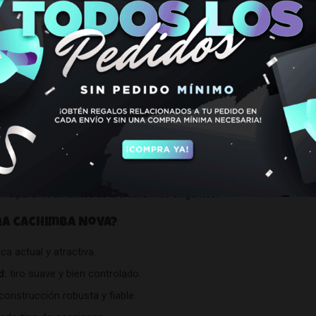
n por unir un diseño moderno con un rendimiento de alta calidad, ofr
binar estética y funcionalidad, convirtiéndose en el centro de atenci
s y una construcción cuidada, las
cachimbas Nova
garantizan un tiro ó
mo para los amantes de la shisha más exigentes.
na cachimba Nova?
ca actual y atractiva.
d:
tiro suave y bien controlado.
construcción robusta y fiable.