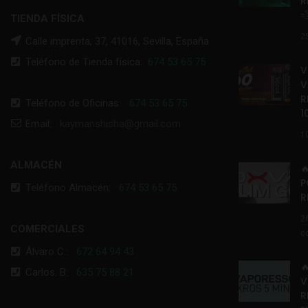
R

TIENDA FÍSICA
2
Calle imprenta, 37, 41016, Sevilla, España
Teléfono de Tienda física:
674 53 65 75
V
V
R
Teléfono de Oficinas:
674 53 65 75
1
Email:
kaymanshisha@gmail.com
1
ALMACÉN

P
Teléfono Almacén:
674 53 65 75
R
2
COMERCIALES
c
Álvaro C.:
672 64 94 43

Carlos. B:
635 75 88 21
V
R