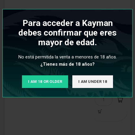
Para acceder a Kayman
debes confirmar que eres
mayor de edad.
Provost
No está permitida la venta a menores de 18 años.
€
¿Tienes más de 18 años?
7,95
I AM 18 OR OLDER
I AM UNDER 18