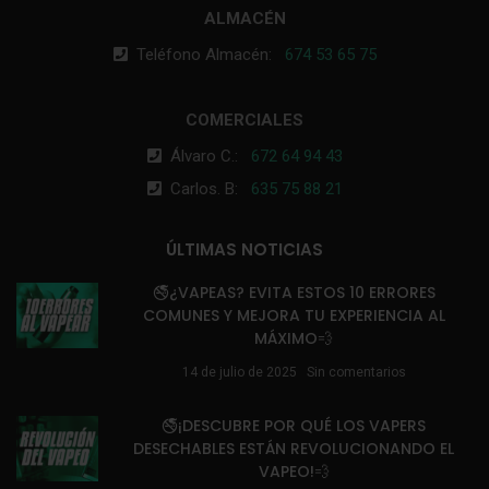
ALMACÉN
Teléfono Almacén:
674 53 65 75
COMERCIALES
Álvaro C.:
672 64 94 43
Carlos. B:
635 75 88 21
ÚLTIMAS NOTICIAS
🚭¿VAPEAS? EVITA ESTOS 10 ERRORES
COMUNES Y MEJORA TU EXPERIENCIA AL
MÁXIMO💨
14 de julio de 2025
Sin comentarios
🚭¡DESCUBRE POR QUÉ LOS VAPERS
DESECHABLES ESTÁN REVOLUCIONANDO EL
VAPEO!💨