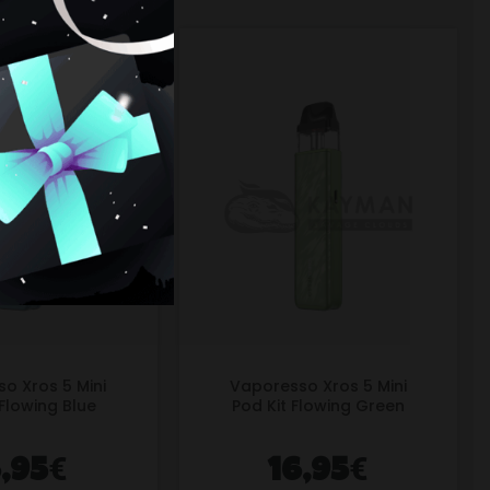
o Xros 5 Mini
Vaporesso Xros 5 Mini
 Flowing Blue
Pod Kit Flowing Green
€
€
6,95
16,95