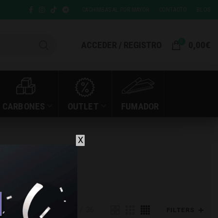
CACHIMBAS AL POR MAYOR
CONTACTO
BLOG
0
ACCEDER / REGISTRO
0,00
€
CARBONES
OUTLET
FUMADOR
X
Ver
9
24
36
FILTERS