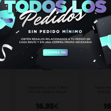
Vaporesso Xros 5 Mini
Vaporess
Pod Kit Carbon Black
Pod Kit
€
16,95
1