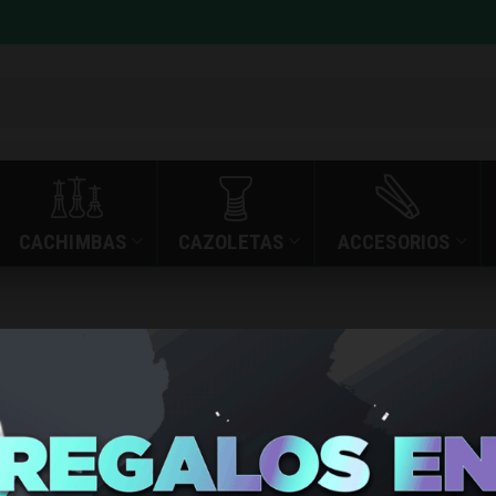
CACHIMBAS
CAZOLETAS
ACCESORIOS
XROS 5 MINI
»
»
»
XROS 5 MINI
S Y ACCESORIOS
PODS RECARGABLES
VAPORESSO