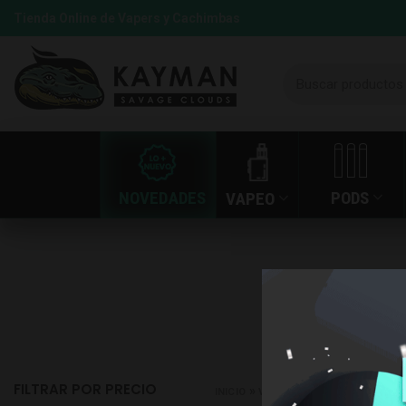
Tienda Online de Vapers y Cachimbas
NOVEDADES
PODS
VAPEO
FILTRAR POR PRECIO
»
»
INICIO
VAPEO
PODS RECARGABLE