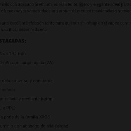
inio con acabado premium, es resistente, ligero y elegante, ideal para 
e ofrece mayor versatilidad para probar diferentes resistencias y sensac
i es una excelente elección tanto para quienes se inician en el vapeo co
n sacrificar sabor ni diseño.
STACADAS:
4,2 x 14,1 mm
00mAh con carga rápida (2A)
:
sabor intenso y constante
 batería
or calada y mediante botón
L a RDL)
s pods de la familia XROS
luminio con acabado de alta calidad