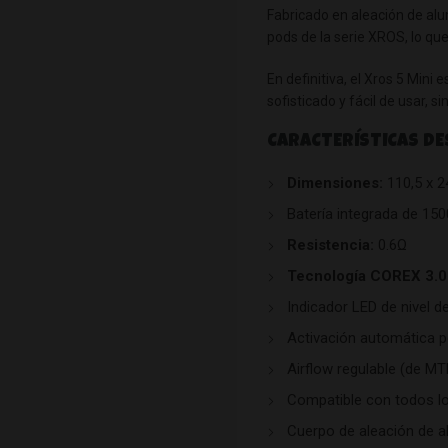
Fabricado en aleación de alum
pods de la serie XROS, lo qu
En definitiva, el Xros 5 Min
sofisticado y fácil de usar, si
CARACTERÍSTICAS DE
Dimensiones:
110,5 x 2
Batería integrada de 15
Resistencia:
0.6Ω
Tecnología COREX 3.0
Indicador LED de nivel de
Activación automática p
Airflow regulable (de MT
Compatible con todos lo
Cuerpo de aleación de a