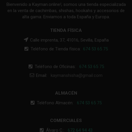
Bienvenido a Kayman.online!, somos una tienda especializada
en la venta de cachimbas, shishas, hookahs y accesorios de
alta gama. Enviamos a toda España y Europa.
TIENDA FÍSICA
Calle imprenta, 37, 41016, Sevilla, España
Teléfono de Tienda física:
674 53 65 75
Teléfono de Oficinas:
674 53 65 75
Email:
kaymanshisha@gmail.com
ALMACÉN
Teléfono Almacén:
674 53 65 75
COMERCIALES
Álvaro C.:
672 64 94 43