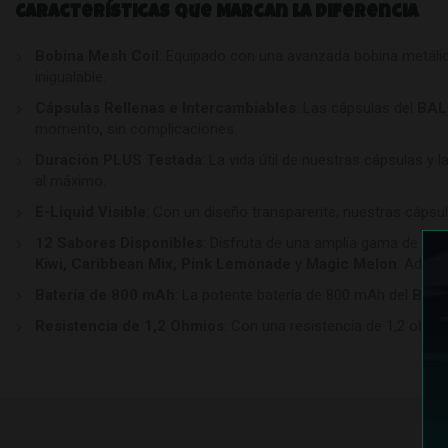
Características que Marcan la Diferencia
Bobina Mesh Coil
: Equipado con una avanzada bobina metálic
inigualable.
Cápsulas Rellenas e Intercambiables
: Las cápsulas del
BAL
momento
,
sin complicaciones.
Duración PLUS Testada
: La vida útil de nuestras cápsulas y 
al máximo
.
E-Liquid Visible
: Con un diseño transparente, nuestras cápsul
12 Sabores Disponibles
: Disfruta de una amplia gama de sab
Kiwi, Caribbean Mix, Pink Lemonade
y
Magic Melon
. Ademá
Batería de 800 mAh
: La potente batería de 800 mAh del
BALM
Resistencia de 1,2 Ohmios
: Con una resistencia de 1,2 ohmio