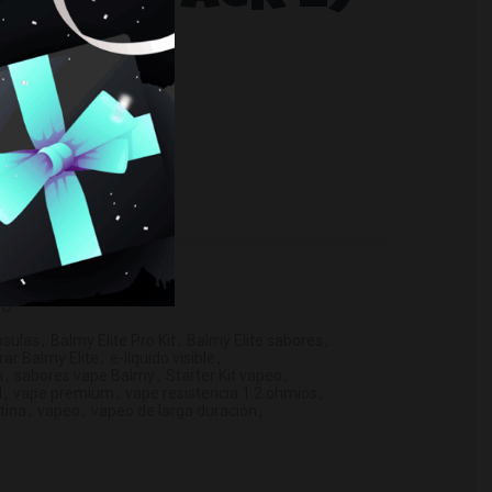
 2) cantidad
O
EO
psulas
,
Balmy Elite Pro Kit
,
Balmy Elite sabores
,
ar Balmy Elite
,
e-líquido visible
,
m
,
sabores vape Balmy
,
Starter Kit vapeo
,
l
,
vape premium
,
vape resistencia 1.2 ohmios
,
tina
,
vapeo
,
vapeo de larga duración
,