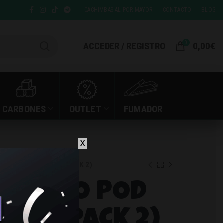
CACHIMBAS AL POR MAYOR
CONTACTO
BLOG
0
ACCEDER / REGISTRO
0,00
€
CARBONES
OUTLET
FUMADOR
X
POD WATERMELON (PACK 2)
ITE PRO POD
ON (PACK 2)