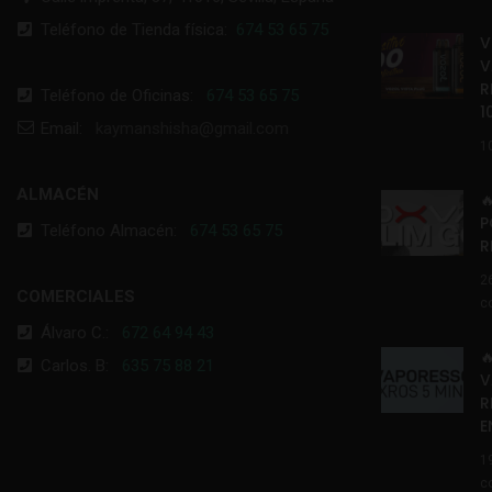
Teléfono de Tienda física:
674 53 65 75
V
V
R
Teléfono de Oficinas:
674 53 65 75
1
Email:
kaymanshisha@gmail.com
1
ALMACÉN

P
Teléfono Almacén:
674 53 65 75
R
2
COMERCIALES
c
Álvaro C.:
672 64 94 43

Carlos. B:
635 75 88 21
V
R
E
1
c