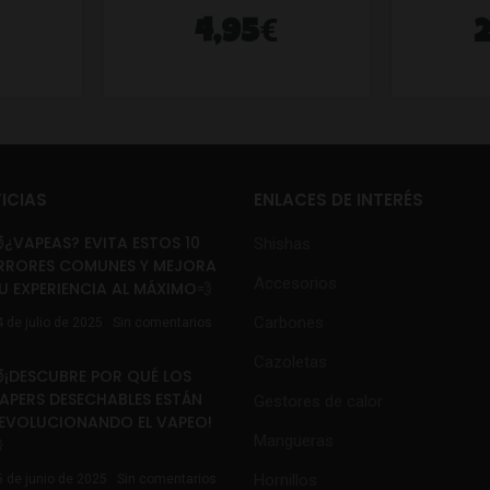
€
4,95
ICIAS
ENLACES DE INTERÉS
¿VAPEAS? EVITA ESTOS 10
Shishas
RRORES COMUNES Y MEJORA
Accesorios
U EXPERIENCIA AL MÁXIMO💨
Carbones
4 de julio de 2025
Sin comentarios
Cazoletas
¡DESCUBRE POR QUÉ LOS
APERS DESECHABLES ESTÁN
Gestores de calor
EVOLUCIONANDO EL VAPEO!
Mangueras

Hornillos
5 de junio de 2025
Sin comentarios