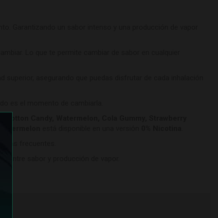
nto. Garantizando un sabor intenso y una producción de vapor
rcambiar. Lo que te permite cambiar de sabor en cualquier
idad superior, asegurando que puedas disfrutar de cada inhalación
ándo es el momento de cambiarla.
t, Cotton Candy, Watermelon, Cola Gummy, Strawberry
Watermelon
está disponible en una versión
0% Nicotina
.
argas frecuentes.
cto entre sabor y producción de vapor.