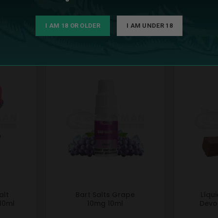
I AM 18 OR OLDER
I AM UNDER 18
alt
Bart Salts Grape
Líqu
 10ml
10mg 10ml
Devo