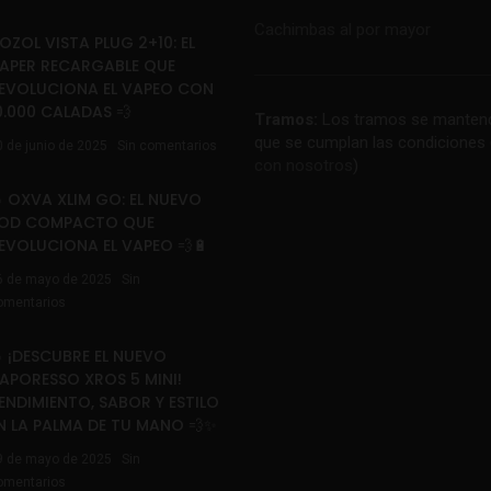
Cachimbas al por mayor
OZOL VISTA PLUG 2+10: EL
APER RECARGABLE QUE
EVOLUCIONA EL VAPEO CON
0.000 CALADAS 💨
Tramos:
Los tramos se mantend
que se cumplan las condiciones 
0 de junio de 2025
Sin comentarios
con nosotros
)
 OXVA XLIM GO: EL NUEVO
OD COMPACTO QUE
EVOLUCIONA EL VAPEO 💨🔋
6 de mayo de 2025
Sin
omentarios
 ¡DESCUBRE EL NUEVO
APORESSO XROS 5 MINI!
ENDIMIENTO, SABOR Y ESTILO
N LA PALMA DE TU MANO 💨✨
9 de mayo de 2025
Sin
omentarios