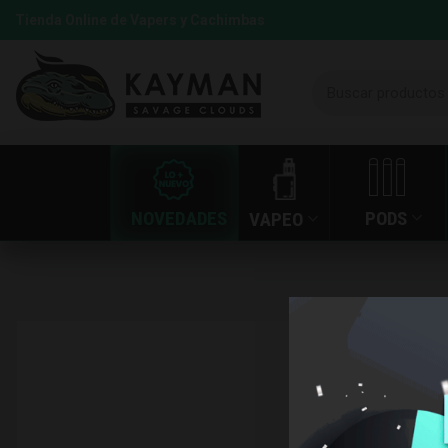
Tienda Online de Vapers y Cachimbas
NOVEDADES
PODS
VAPEO