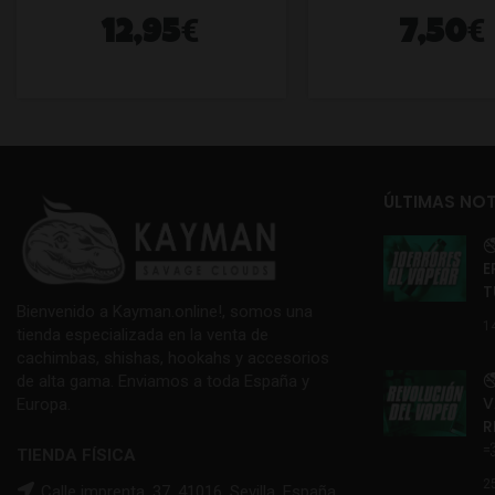
€
€
12,95
7,50
ÚLTIMAS NOT

E
T
Bienvenido a Kayman.online!, somos una
1
tienda especializada en la venta de
cachimbas, shishas, hookahs y accesorios

de alta gama. Enviamos a toda España y
V
Europa.
R

TIENDA FÍSICA
2
Calle imprenta, 37, 41016, Sevilla, España