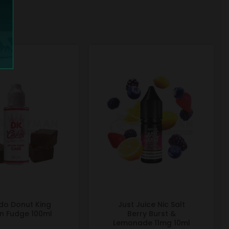
ido Donut King
Just Juice Nic Salt
n Fudge 100ml
Berry Burst &
Lemonade 11mg 10ml