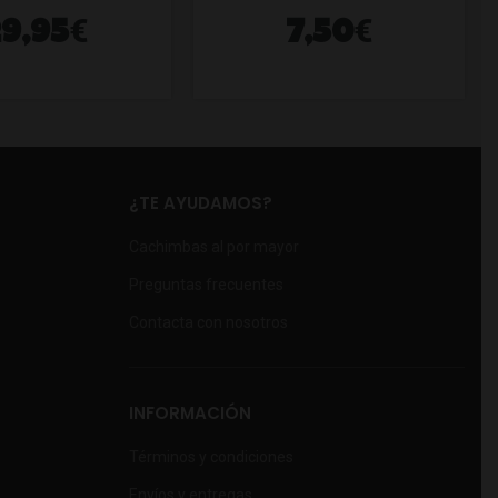
€
€
29,95
7,50
¿TE AYUDAMOS?
Cachimbas al por mayor
Preguntas frecuentes
Contacta con nosotros
INFORMACIÓN
Términos y condiciones
Envíos y entregas