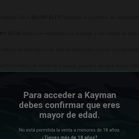
a Mesh Coil, el
BALMY ÉLITE
maximiza la superficie de calentamie
MY ÉLITE
vienen pre-rellenadas con e-líquido y son fáciles de inte
la batería del dispositivo han sido testadas para ofrecer una durabil
as te permiten ver el nivel de e-líquido, para que siempre sepas cu
ores disponibles en cápsulas independientes, entre ellos:
Fresh Min
s, para aquellos que prefieren una experiencia sin nicotina, el sabor
Y ÉLITE
te asegura largas sesiones de vapeo sin necesidad de rec
Para acceder a Kayman
s, este dispositivo está optimizado para ofrecer un equilibrio perfe
debes confirmar que eres
mayor de edad.
No está permitida la venta a menores de 18 años.
¿Tienes más de 18 años?