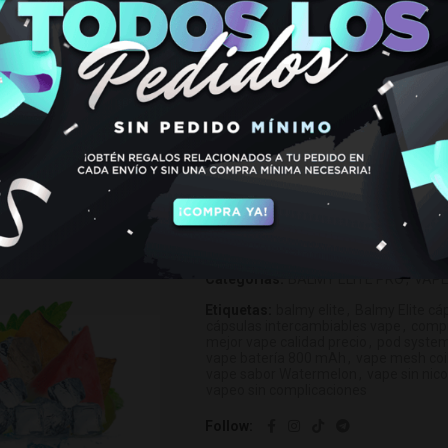
€
9,95
Hay existencias
Balmy Elite Pro Pod Watermelon (Pack
AÑADIR AL CARRIT
SKU:
6936752122773
Categorías:
BALMY ELITE PRO
,
VAP
Etiquetas:
balmy elite
,
Balmy Elite cá
cápsulas intercambiables vape
,
compr
mejor vape calidad precio
,
pod syste
vape batería 800 mAh
,
vape mesh coi
vape sabor Watermelon
,
vape sin nico
vapeo sin complicaciones
Follow