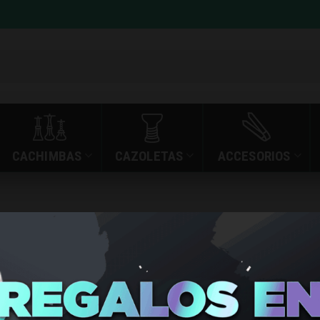
CACHIMBAS
CAZOLETAS
ACCESORIOS
»
»
BALMY ELITE PRO 
INICIO
TIENDA
BALMY EL
WATERMEL