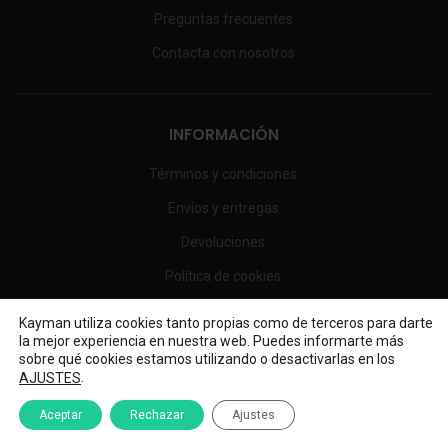
Preguntas frecuentes
Contacta con nosotros
INFORMACIÓN
Términos y condiciones
Envíos y entregas
Devoluciones
Política de cookies
Política de privacidad
Kayman utiliza cookies tanto propias como de terceros para darte
la mejor experiencia en nuestra web. Puedes informarte más
Aviso Legal
sobre qué cookies estamos utilizando o desactivarlas en los
.
AJUSTES
Aceptar
Rechazar
Ajustes
HORARIOS