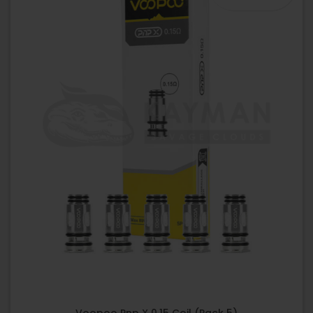
Voopoo Pnp X 0.15 Coil (Pack 5)