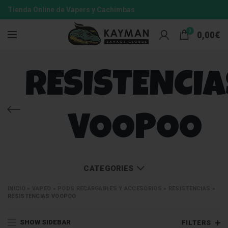
Tienda Online de Vapers y Cachimbas
0
0,00
€
RESISTENCIA
VOOPOO
CATEGORIES
INICIO
»
VAPEO
»
PODS RECARGABLES Y ACCESORIOS
»
RESISTENCIAS
»
RESISTENCIAS VOOPOO
SHOW SIDEBAR
FILTERS