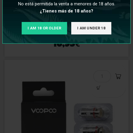
No está permitida la venta a menores de 18 años.
¿Tienes más de 18 años?
Voopoo PNP-R2 1.0ohm Coil (Pack 5)
I AM 18 OR OLDER
I AM UNDER 18
€
16,95