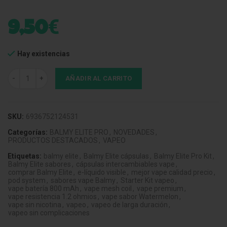
€
9,50
Hay existencias
Balmy Elite Pro Kit Aqua Green Strawberry Kiwi (Pod + Caps) cantida
AÑADIR AL CARRITO
SKU:
6936752124531
Categorías:
BALMY ELITE PRO
,
NOVEDADES
,
PRODUCTOS DESTACADOS
,
VAPEO
Etiquetas:
balmy elite
,
Balmy Elite cápsulas
,
Balmy Elite Pro Kit
,
Balmy Elite sabores
,
cápsulas intercambiables vape
,
comprar Balmy Elite
,
e-líquido visible
,
mejor vape calidad precio
,
pod system
,
sabores vape Balmy
,
Starter Kit vapeo
,
vape batería 800 mAh
,
vape mesh coil
,
vape premium
,
vape resistencia 1.2 ohmios
,
vape sabor Watermelon
,
vape sin nicotina
,
vapeo
,
vapeo de larga duración
,
vapeo sin complicaciones