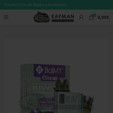
Tienda Online de Vapers y Cachimbas
0
0,00
€