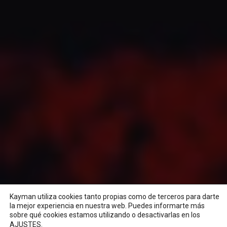
Kayman utiliza cookies tanto propias como de terceros para darte
la mejor experiencia en nuestra web. Puedes informarte más
sobre qué cookies estamos utilizando o desactivarlas en los
.
AJUSTES