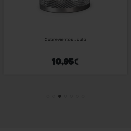
Hornillo 600W Chameleon Hookah
€
19,95