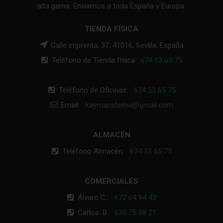
alta gama. Enviamos a toda España y Europa.
TIENDA FÍSICA
Calle imprenta, 37, 41016, Sevilla, España
Teléfono de Tienda física:
674 53 65 75
Teléfono de Oficinas:
674 53 65 75
Email:
kaymanshisha@gmail.com
ALMACÉN
Teléfono Almacén:
674 53 65 75
COMERCIALES
Álvaro C.:
672 64 94 43
Carlos. B:
635 75 88 21