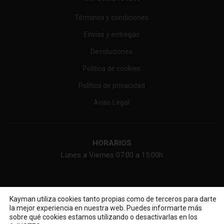
Términos y condiciones
Envíos y entregas
Devoluciones
Política de cookies
Política de privacidad
Aviso Legal
HORARIOS
Lunes a Viernes 07:00 a 15:00h
KAYMAN ONLINE, SL
2026 Web diseñada por
Diseño web
Kayman utiliza cookies tanto propias como de terceros para darte
la mejor experiencia en nuestra web. Puedes informarte más
sobre qué cookies estamos utilizando o desactivarlas en los