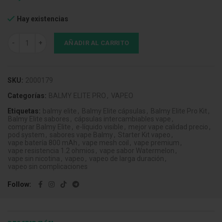
Hay existencias
Balmy Elite Pro Pod Magic Melon (Pack 2) cantidad
AÑADIR AL CARRITO
SKU:
2000179
Categorías:
BALMY ELITE PRO
,
VAPEO
Etiquetas:
balmy elite
,
Balmy Elite cápsulas
,
Balmy Elite Pro Kit
,
Balmy Elite sabores
,
cápsulas intercambiables vape
,
comprar Balmy Elite
,
e-líquido visible
,
mejor vape calidad precio
,
pod system
,
sabores vape Balmy
,
Starter Kit vapeo
,
vape batería 800 mAh
,
vape mesh coil
,
vape premium
,
vape resistencia 1.2 ohmios
,
vape sabor Watermelon
,
vape sin nicotina
,
vapeo
,
vapeo de larga duración
,
vapeo sin complicaciones
Follow