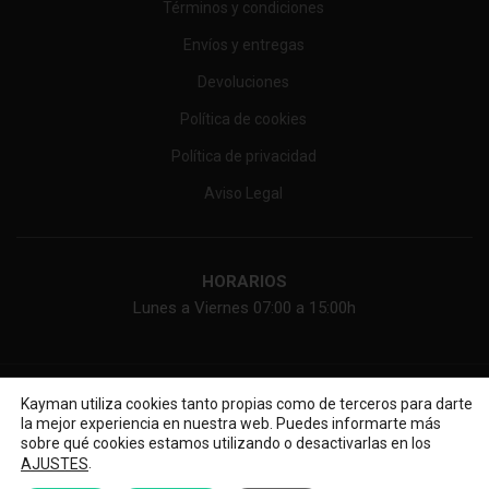
Términos y condiciones
Envíos y entregas
Devoluciones
Política de cookies
Política de privacidad
Aviso Legal
HORARIOS
Lunes a Viernes 07:00 a 15:00h
KAYMAN ONLINE, SL
2026 Web diseñada por
Diseño web
Kayman utiliza cookies tanto propias como de terceros para darte
la mejor experiencia en nuestra web. Puedes informarte más
sobre qué cookies estamos utilizando o desactivarlas en los
.
AJUSTES
O llámanos al: 955 185 050 / 674 536 575