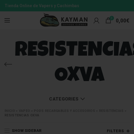
Tienda Online de Vapers y Cachimbas
0
0,00
€
RESISTENCIA
OXVA
CATEGORIES
INICIO
»
VAPEO
»
PODS RECARGABLES Y ACCESORIOS
»
RESISTENCIAS
»
RESISTENCIAS OXVA
SHOW SIDEBAR
FILTERS