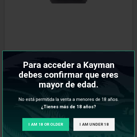
Para acceder a Kayman
Oxva Xlim Pod Replacement V2 1.2 Ohm (Pack 3)
debes confirmar que eres
mayor de edad.
€
10,95
No está permitida la venta a menores de 18 años.
¿Tienes más de 18 años?
I AM 18 OR OLDER
I AM UNDER 18
Resistencias Oxva Xlim