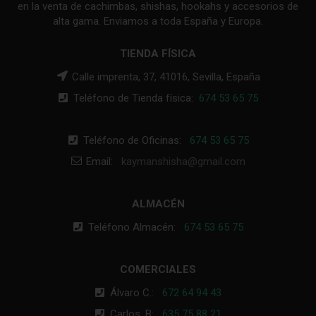
en la venta de cachimbas, shishas, hookahs y accesorios de
alta gama. Enviamos a toda España y Europa.
TIENDA FÍSICA
Calle imprenta, 37, 41016, Sevilla, España
Teléfono de Tienda física:
674 53 65 75
Teléfono de Oficinas:
674 53 65 75
Email:
kaymanshisha@gmail.com
ALMACÉN
Teléfono Almacén:
674 53 65 75
COMERCIALES
Álvaro C.:
672 64 94 43
Carlos. B:
635 75 88 21