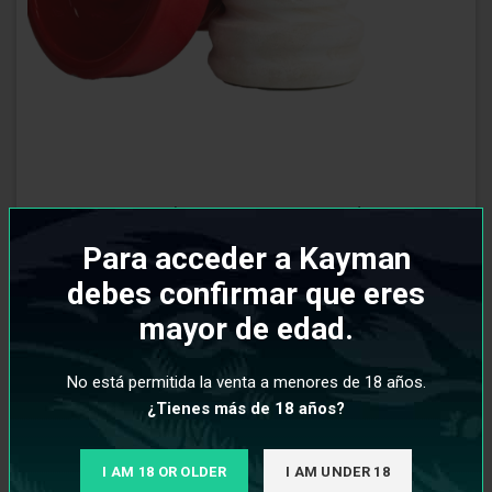
Cazoleta Kayman Razor Red
Para acceder a Kayman
debes confirmar que eres
€
6,95
mayor de edad.
No está permitida la venta a menores de 18 años.
¿Tienes más de 18 años?
KAYMAN BOWL
I AM 18 OR OLDER
I AM UNDER 18
¡Descubre las increíbles cazoletas
KAYMAN BOWL
, la