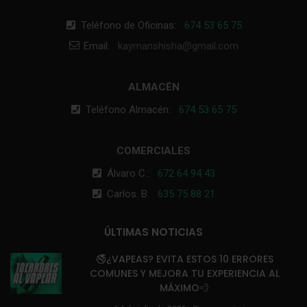
Teléfono de Oficinas:
674 53 65 75
Email:
kaymanshisha@gmail.com
ALMACÉN
Teléfono Almacén:
674 53 65 75
COMERCIALES
Álvaro C.:
672 64 94 43
Carlos. B:
635 75 88 21
ÚLTIMAS NOTICIAS
🚭¿VAPEAS? EVITA ESTOS 10 ERRORES
COMUNES Y MEJORA TU EXPERIENCIA AL
MÁXIMO💨