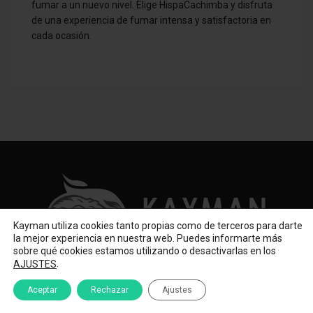
fumar a un nuevo nivel. Elige HispaCachimba y disfruta
de una experiencia de fumar intensa y satisfactoria en
cada ocasión.
Kayman utiliza cookies tanto propias como de terceros para darte
la mejor experiencia en nuestra web. Puedes informarte más
sobre qué cookies estamos utilizando o desactivarlas en los
.
AJUSTES
Bienvenido a Kayman.online!, somos una tienda especializada
en la venta de cachimbas, shishas, hookahs y accesorios de
Aceptar
Rechazar
Ajustes
alta gama. Enviamos a toda España y Europa.