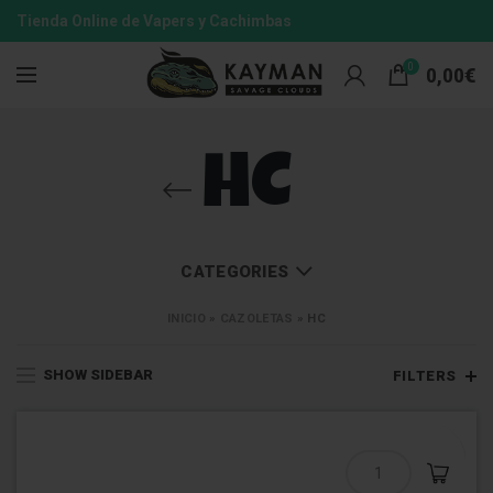
Tienda Online de Vapers y Cachimbas
0
0,00
€
HC
CATEGORIES
INICIO
»
CAZOLETAS
»
HC
SHOW SIDEBAR
FILTERS