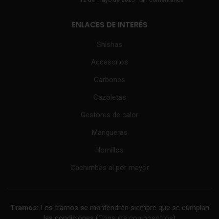
ENLACES DE INTERÉS
Shishas
Accesorios
Carbones
Cazoletas
Gestores de calor
Mangueras
Hornillos
Cachimbas al por mayor
Tramos:
Los tramos se mantendrán siempre que se cumplan
las condiciones (
Consulte con nosotros
)