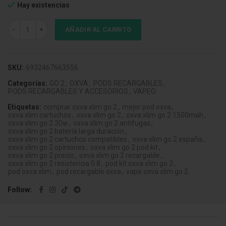
Hay existencias
Oxva Xlim Go 2 Pod Kit Metal Blue cantidad
AÑADIR AL CARRITO
SKU:
6932467663556
Categorías:
GO 2
,
OXVA
,
PODS RECARGABLES
,
PODS RECARGABLES Y ACCESORIOS
,
VAPEO
Etiquetas:
comprar oxva xlim go 2
,
mejor pod oxva
,
oxva xlim cartuchos
,
oxva xlim go 2
,
oxva xlim go 2 1500mah
,
oxva xlim go 2 30w
,
oxva xlim go 2 antifugas
,
oxva xlim go 2 batería larga duración
,
oxva xlim go 2 cartuchos compatibles
,
oxva xlim go 2 españa
,
oxva xlim go 2 opiniones
,
oxva xlim go 2 pod kit
,
oxva xlim go 2 precio
,
oxva xlim go 2 recargable
,
oxva xlim go 2 resistencia 0.8
,
pod kit oxva xlim go 2
,
pod oxva xlim
,
pod recargable oxva
,
vape oxva xlim go 2
Follow