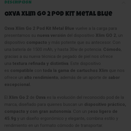
DESCRIPCIÓN
Oxva Xlim Go 2 Pod Kit Metal Blue
Oxva Xlim Go 2 Pod Kit Metal Blue
vuelve a la carga para
presentarnos su
nueva versión
del dispositivo
Xlim GO 2
, un
dispositivo
compacto
y más potente que su antecesor. Con
una batería de 1500 mAh, y hasta 30w de potencia.
Cómodo
,
gracias a su nueva técnica de pegado de piel nos ofrece
una
textura refinada y distintiva
. Este dispositivo
es
compatible
con
toda la gama de cartuchos Xlim
que nos
ofrece un
alto rendimiento
, además de un aporte de
sabor
excepcional.
El
Xlim Go 2
de
Oxva
es la evolución del reconocido pod de la
marca, diseñado para quienes buscan un
dispositivo práctico,
compacto y con gran autonomía
. Con un p
eso ligero de
45.9g
y un diseño ergonómico y elegante
,
combina estilo y
rendimiento en un formato cómodo de transportar.