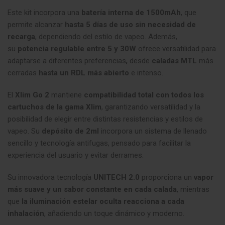
Este kit incorpora una
batería interna de 1500mAh
, que
permite alcanzar
hasta 5 días de uso sin necesidad de
recarga
, dependiendo del estilo de vapeo. Además,
su
potencia regulable entre 5 y 30W
ofrece versatilidad para
adaptarse a diferentes preferencias
,
desde
caladas MTL
más
cerradas
hasta un RDL más abierto
e intenso.
El
Xlim Go 2
mantiene
compatibilidad total con todos los
cartuchos de la gama Xlim
, garantizando versatilidad y la
posibilidad de elegir entre distintas resistencias y estilos de
vapeo. Su
depósito de 2ml
incorpora un sistema de llenado
sencillo y tecnología antifugas, pensado para facilitar la
experiencia del usuario y evitar derrames.
Su innovadora tecnología
UNITECH 2.0
proporciona un
vapor
más suave y un sabor constante en cada calada
, mientras
que
la iluminación estelar oculta reacciona a cada
inhalación
, añadiendo un toque dinámico y moderno.