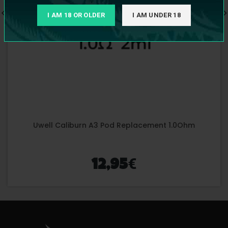
I AM 18 OR OLDER
I AM UNDER 18
Uwell Caliburn A3 Pod Replacement 1.0Ohm
€
12,95