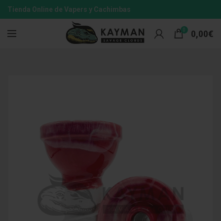
Tienda Online de Vapers y Cachimbas
0
0,00
€