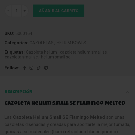
Cazoleta Helium Small SE Flamingo Melted cantidad
AÑADIR AL CARRITO
SKU:
5000164
Categorías:
CAZOLETAS
,
HELIUM BOWLS
Etiquetas:
Cazoleta helium
,
cazoleta helium small se
,
cazoleta small se
,
helium small se
Follow
DESCRIPCIÓN
Cazoleta Helium Small SE Flamingo Melted
Las
Cazoleta Helium Small SE Flamingo Melted
son unas
cazoletas diseñadas y creadas para aportarte la mejor fumada,
gracias a su materiales (barro refractario blanco poroso)