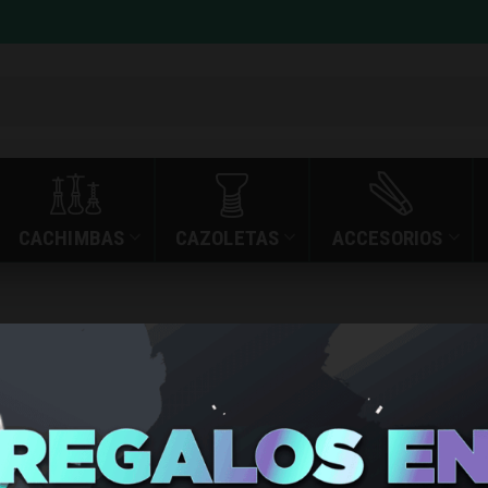
CACHIMBAS
CAZOLETAS
ACCESORIOS
»
»
BASE MINI BABY B
INICIO
TIENDA
BASE MIN
OUTLET