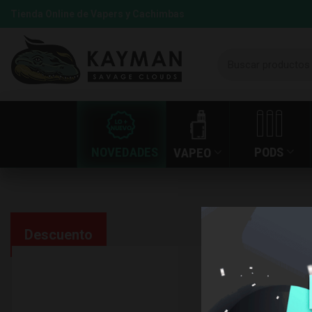
Tienda Online de Vapers y Cachimbas
NOVEDADES
PODS
VAPEO
Descuento