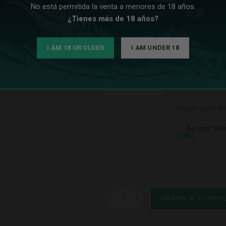
No está permitida la venta a menores de 18 años.
Pinza
¿Tienes más de 18 años?
I AM 18 OR OLDER
I AM UNDER 18
Pinzas Cold S
carbones natur
Disponible en v
Tienen unas di
Agregar par
€
5,95
Base Mini Baby Black Outlet cantidad
AÑADIR AL CARRIT