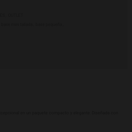
ES
,
OUTLET
base mini tallada
,
base pequeña
,
 excepcional en un paquete compacto y elegante. Diseñada con