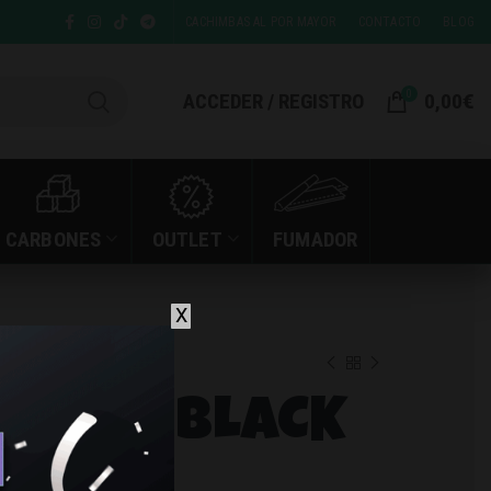
CACHIMBAS AL POR MAYOR
CONTACTO
BLOG
0
ACCEDER / REGISTRO
0,00
€
CARBONES
OUTLET
FUMADOR
X
LACK OUTLET
I BABY BLACK