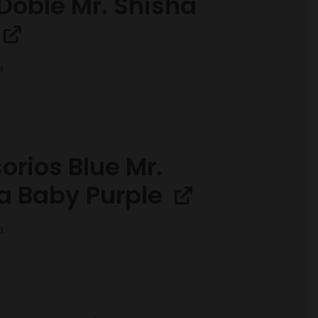
 Doble Mr. Shisha
a
orios Blue Mr.
a Baby Purple
a