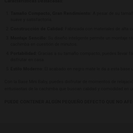
Características Destacadas:
Tamaño Compacto, Gran Rendimiento:
A pesar de su tamaño
suave y satisfactoria.
Construcción de Calidad:
Fabricada con materiales de alta ca
Montaje Sencillo:
Su diseño inteligente permite un montaje rá
cachimba en cuestión de minutos.
Portabilidad:
Gracias a su tamaño compacto, puedes llevar fác
disfrutar en casa.
Estilo Moderno:
El acabado en negro mate le da a esta base u
Con la Base Mini Baby, puedes disfrutar de momentos de relajació
entusiastas de la cachimba que buscan calidad y comodidad en 
PUEDE CONTENER ALGÚN PEQUEÑO DEFECTO QUE NO AFEC