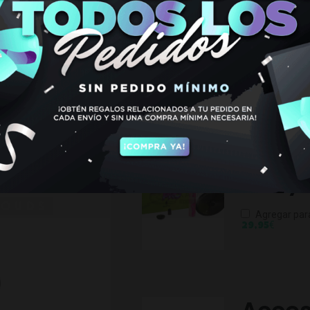
€
15,00
€
29,95
Hay existencias
TAMBIEN PODRIA INTE
Acces
Baby 
Agregar par
€
29,95