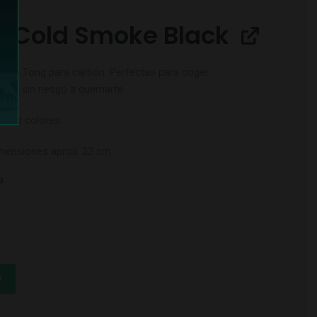
s Cold Smoke Black
moke Tong
para carbón. Perfectas para coger
ales sin riesgo a quemarte.
arios colores.
mensiones aprox. 22 cm.
a
O