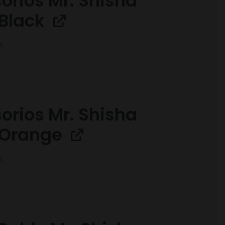
orios Mr. Shisha
Black
a
orios Mr. Shisha
 Orange
a