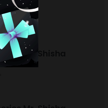
RESARTE
orios Mr. Shisha
Pink
a