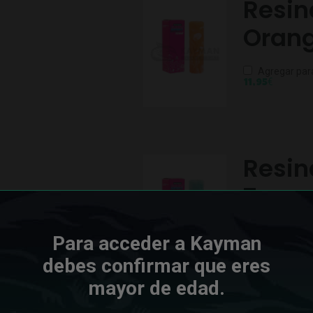
Resin
Oran
Agregar par
€
11,95
Resin
Turqu
Agregar par
Para acceder a Kayman
€
11,95
debes confirmar que eres
Sin existencias
mayor de edad.