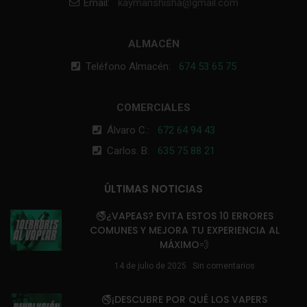
Email:
kaymanshisha@gmail.com
ALMACÉN
Teléfono Almacén:
674 53 65 75
COMERCIALES
Álvaro C.:
672 64 94 43
Carlos. B:
635 75 88 21
ÚLTIMAS NOTICIAS
🚭¿VAPEAS? EVITA ESTOS 10 ERRORES
COMUNES Y MEJORA TU EXPERIENCIA AL
MÁXIMO💨
14 de julio de 2025
Sin comentarios
🚭¡DESCUBRE POR QUÉ LOS VAPERS