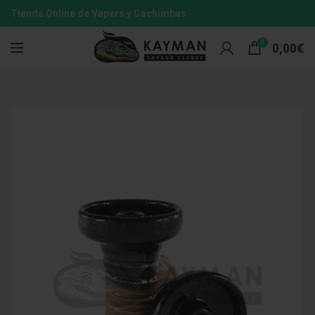
Tienda Online de Vapers y Cachimbas
0
0,00
€