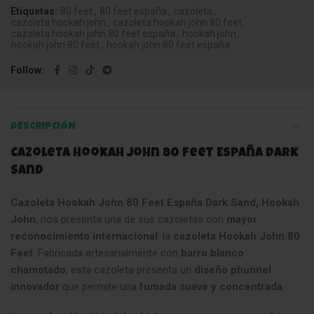
Etiquetas:
80 feet
,
80 feet españa
,
cazoleta
,
cazoleta hookah john
,
cazoleta hookah john 80 feet
,
cazoleta hookah john 80 feet españa
,
hookah john
,
hookah john 80 feet
,
hookah john 80 feet españa
Follow
DESCRIPCIÓN
Cazoleta Hookah John 80 Feet España Dark
Sand
Cazoleta Hookah John 80 Feet España Dark Sand,
Hookah
John
, nos presenta una de sus cazoletas con
mayor
reconocimiento internacional
: la
cazoleta Hookah John 80
Feet
. Fabricada artesanalmente con
barro blanco
chamotado
, esta cazoleta presenta un
diseño phunnel
innovador
que permite una
fumada suave y concentrada
.