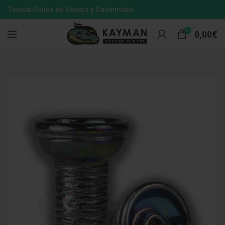
Tienda Online de Vapers y Cachimbas
0
0,00
€