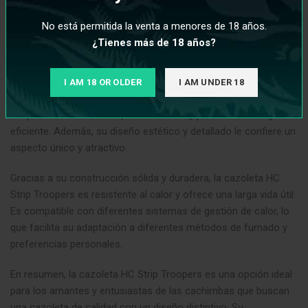
Troopers ofrece una excelente distribución del calor, lo que
permite obtener un fumado uniforme y sabroso. Su diseño
No está permitida la venta a menores de 18 años.
especial de múltiples agujeros garantiza una circulación
¿Tienes más de 18 años?
adecuada del aire, lo que contribuye a la generación de densas
nubes de humo.
I AM 18 OR OLDER
I AM UNDER 18
La
cazoleta
HC Strip Troopers tiene un tamaño adecuado para
adaptarse a diferentes tipos de tabaco y permitir una carga
eficiente. Además, su diseño estético y detallado le confiere un
aspecto único y atractivo.
Gracias a su construcción sólida y duradera, la cazoleta HC
Strip Troopers es resistente al calor y ofrece una larga vida útil.
Es compatible con diferentes sistemas de gestión de calor, lo
que facilita su adaptación a diferentes métodos de fumado y
preferencias personales
.
En resumen, la cazoleta HC Strip Troopers es una opción ideal
para los amantes y entusiastas de las cachimbas que buscan
una cazoleta de calidad con un diseño distintivo. Su