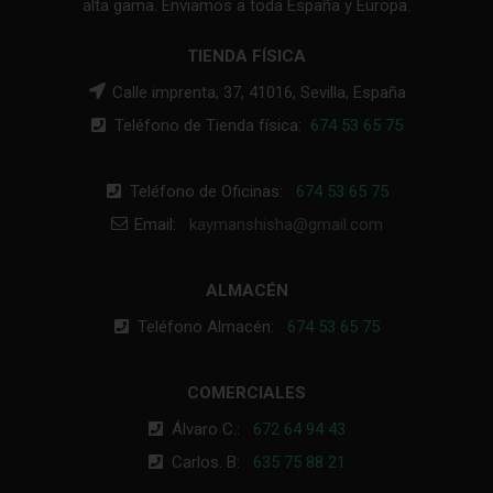
alta gama. Enviamos a toda España y Europa.
TIENDA FÍSICA
Calle imprenta, 37, 41016, Sevilla, España
Teléfono de Tienda física:
674 53 65 75
Teléfono de Oficinas:
674 53 65 75
Email:
kaymanshisha@gmail.com
ALMACÉN
Teléfono Almacén:
674 53 65 75
COMERCIALES
Álvaro C.:
672 64 94 43
Carlos. B:
635 75 88 21