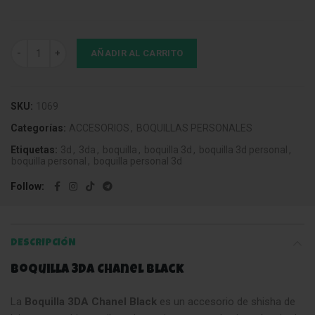
Boquilla 3DA Chanel Black cantidad
AÑADIR AL CARRITO
SKU:
1069
Categorías:
ACCESORIOS
,
BOQUILLAS PERSONALES
Etiquetas:
3d
,
3da
,
boquilla
,
boquilla 3d
,
boquilla 3d personal
,
boquilla personal
,
boquilla personal 3d
Follow
DESCRIPCIÓN
Boquilla 3DA Chanel Black
La
Boquilla 3DA Chanel Black
es un accesorio de shisha de