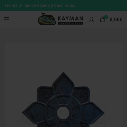
Tienda Online de Vapers y Cachimbas
0
0,00
€