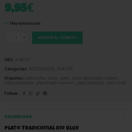
€
9,95
Hay existencias
Plato Tradicional Rio Blue cantidad
AÑADIR AL CARRITO
SKU:
418014
Categorías:
ACCESORIOS
,
PLATOS
Etiquetas:
palto sulta
,
plata
,
plato
,
plato alpha plato cooper
,
plato cachimba
,
plato khalil mamoon
,
plato starbuzz
,
plato tradi
Follow
DESCRIPCIÓN
Plato Tradicional Rio Blue