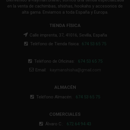
Bienvenido a Kayman.online!, somos una tienda especializada
en la venta de cachimbas, shishas, hookahs y accesorios de
alta gama. Enviamos a toda España y Europa.
TIENDA FÍSICA
Calle imprenta, 37, 41016, Sevilla, España
Teléfono de Tienda física:
674 53 65 75
Teléfono de Oficinas:
674 53 65 75
Email:
kaymanshisha@gmail.com
ALMACÉN
Teléfono Almacén:
674 53 65 75
COMERCIALES
Álvaro C.:
672 64 94 43