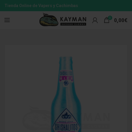
Tienda Online de Vapers y Cachimbas
0
0,00
€