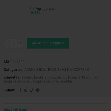
Agregar para
€
8,95
Boquilla 3DA Adidas Blue cantidad
AÑADIR AL CARRITO
SKU:
414608
Categorías:
ACCESORIOS
,
BOQUILLAS PERSONALES
Etiquetas:
adidas
,
boquilla
,
boquilla 3d
,
boquilla 3d addidas
,
boquilla personal
,
boquilla personal addidas
Follow
DESCRIPCIÓN