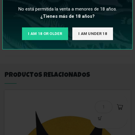
Ya sea que seas un entusiasta experimentado de la cachimba
No está permitida la venta a menores de 18 años.
o estés buscando darle un toque único a tus sesiones de
¿Tienes más de 18 años?
fumar, nuestra boquilla personal para cachimba es la elección
perfecta.
I AM 18 OR OLDER
I AM UNDER 18
INFORMACIÓN ADICIONAL
PRODUCTOS RELACIONADOS