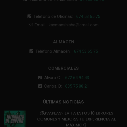
Teléfono de Oficinas:
674 53 65 75
Email:
kaymanshisha@gmail.com
ALMACÉN
Teléfono Almacén:
674 53 65 75
COMERCIALES
Álvaro C.:
672 64 94 43
Carlos. B:
635 75 88 21
ÚLTIMAS NOTICIAS
🚭¿VAPEAS? EVITA ESTOS 10 ERRORES
COMUNES Y MEJORA TU EXPERIENCIA AL
MÁXIMO💨