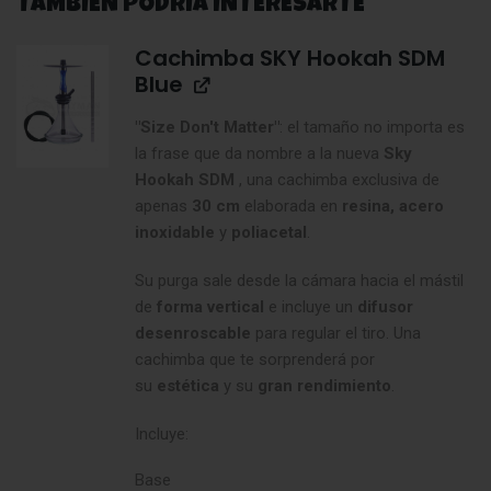
TAMBIÉN PODRÍA INTERESARTE
Cachimba SKY Hookah SDM
Blue
"Size Don't Matter"
: el tamaño no importa es
la frase que da nombre a la nueva
Sky
Hookah SDM
, una cachimba exclusiva de
apenas
30 cm
elaborada en
resina, acero
inoxidable
y
poliacetal
.
Su purga sale desde la cámara hacia el mástil
de
forma vertical
e incluye un
difusor
desenroscable
para regular el tiro. Una
cachimba que te sorprenderá por
su
estética
y su
gran rendimiento
.
Incluye:
Base