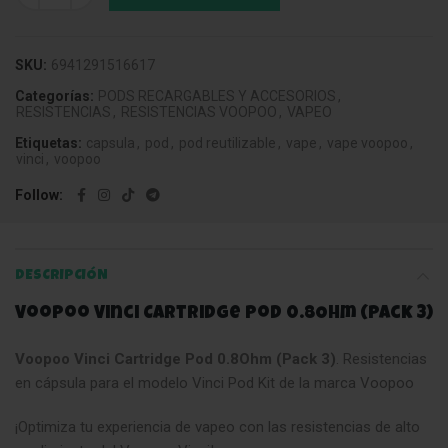
SKU:
6941291516617
Categorías:
PODS RECARGABLES Y ACCESORIOS
,
RESISTENCIAS
,
RESISTENCIAS VOOPOO
,
VAPEO
Etiquetas:
capsula
,
pod
,
pod reutilizable
,
vape
,
vape voopoo
,
vinci
,
voopoo
Follow
DESCRIPCIÓN
Voopoo Vinci Cartridge Pod 0.8Ohm (Pack 3)
Voopoo Vinci Cartridge Pod 0.8Ohm (Pack 3)
. Resistencias
en cápsula para el modelo Vinci Pod Kit de la marca Voopoo
¡Optimiza tu experiencia de vapeo con las resistencias de alto