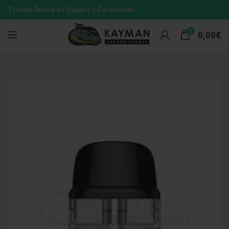
Tienda Online de Vapers y Cachimbas
0
0,00
€