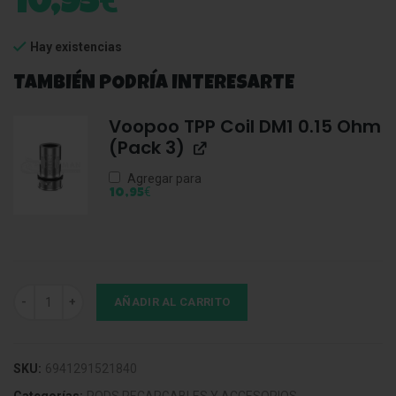
€
10,95
Hay existencias
TAMBIÉN PODRÍA INTERESARTE
Voopoo TPP Coil DM1 0.15 Ohm
(Pack 3)
Agregar para
€
10,95
Voopoo TPP Coil DM4 0.3 Ohm (Pack 3) cantidad
AÑADIR AL CARRITO
SKU:
6941291521840