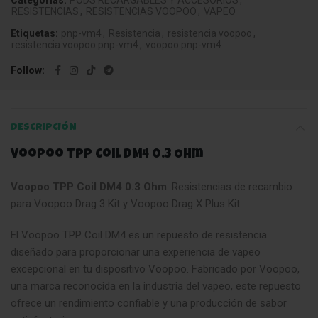
Categorías:
PODS RECARGABLES Y ACCESORIOS
,
RESISTENCIAS
,
RESISTENCIAS VOOPOO
,
VAPEO
Etiquetas:
pnp-vm4
,
Resistencia
,
resistencia voopoo
,
resistencia voopoo pnp-vm4
,
voopoo pnp-vm4
Follow
DESCRIPCIÓN
Voopoo TPP Coil DM4 0.3 Ohm
Voopoo TPP Coil DM4 0.3 Ohm
. Resistencias de recambio
para Voopoo Drag 3 Kit y Voopoo Drag X Plus Kit.
El Voopoo TPP Coil DM4 es un repuesto de resistencia
diseñado para proporcionar una experiencia de vapeo
excepcional en tu dispositivo Voopoo. Fabricado por Voopoo,
una marca reconocida en la industria del vapeo, este repuesto
ofrece un rendimiento confiable y una producción de sabor