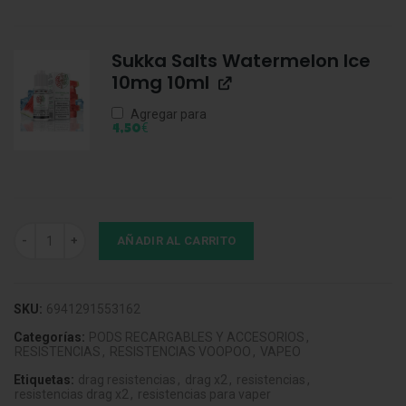
Sukka Salts Watermelon Ice
10mg 10ml
Agregar para
€
4,50
Voopoo Pnp X 0.15 Coil (Pack 5) cantidad
AÑADIR AL CARRITO
SKU:
6941291553162
Categorías:
PODS RECARGABLES Y ACCESORIOS
,
RESISTENCIAS
,
RESISTENCIAS VOOPOO
,
VAPEO
Etiquetas:
drag resistencias
,
drag x2
,
resistencias
,
resistencias drag x2
,
resistencias para vaper