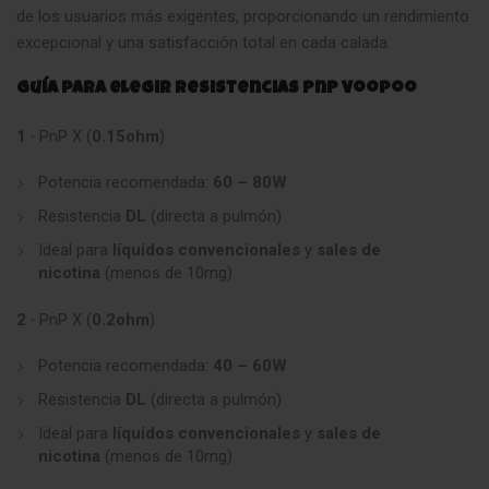
de los usuarios más exigentes, proporcionando un rendimiento
excepcional y una satisfacción total en cada calada.
Guía para elegir Resistencias PnP Voopoo
1 ·
PnP X (
0.15ohm
)
Potencia recomendada:
60 – 80W
Resistencia
DL
(directa a pulmón)
Ideal para
líquidos convencionales
y
sales de
nicotina
(menos de 10mg)
2 ·
PnP X (
0.2ohm
)
Potencia recomendada:
40 – 60W
Resistencia
DL
(directa a pulmón)
Ideal para
líquidos convencionales
y
sales de
nicotina
(menos de 10mg)