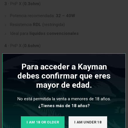
3 ·
PnP X (
0.3ohm
)
Potencia recomendada:
32 – 40W
Resistencia
RDL
(restringida)
Ideal para
líquidos convencionales
4 ·
PnP X (
0.6ohm
)
Potencia recomendada:
20 – 28W
Para acceder a Kayman
Resistencia
RDL
(restringida)
debes confirmar que eres
Ideal para
líquidos convencionales y sales de nicotina
mayor de edad.
INFORMACIÓN ADICIONAL
No está permitida la venta a menores de 18 años.
¿Tienes más de 18 años?
I AM 18 OR OLDER
I AM UNDER 18
PRODUCTOS RELACIONADOS