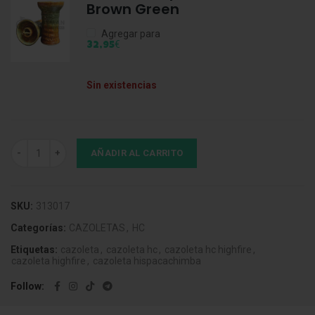
Brown Green
Agregar para
€
32,95
Sin existencias
Cazoleta HC HighFire Strip Creamy Edition Purple cantidad
AÑADIR AL CARRITO
SKU:
313017
Categorías:
CAZOLETAS
,
HC
Etiquetas:
cazoleta
,
cazoleta hc
,
cazoleta hc highfire
,
cazoleta highfire
,
cazoleta hispacachimba
Follow