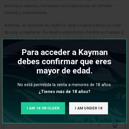
aromas y sabores, brindando una experiencia de fumado
intensa y satisfactoria.
Además, la cazoleta HC HighFire Strip Creamy Edition es fácil
de usar y mantener. Su diseño ergonómico facilita su manejo y
limpieza, lo que la convierte en una opción práctica y
conveniente para los usuarios.
Para acceder a Kayman
debes confirmar que eres
mayor de edad.
INFORMACIÓN ADICIONAL
No está permitida la venta a menores de 18 años.
¿Tienes más de 18 años?
PRODUCTOS RELACIONADOS
I AM 18 OR OLDER
I AM UNDER 18