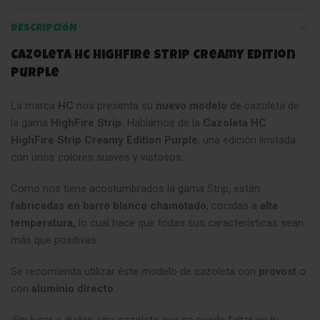
DESCRIPCIÓN
Cazoleta HC HighFire Strip Creamy Edition
Purple
La marca
HC
nos presenta su
nuevo modelo
de cazoleta de
la gama
HighFire Strip.
Hablamos de la
Cazoleta HC
HighFire Strip Creamy Edition Purple
, una edición limitada
con unos colores suaves y vistosos.
Como nos tiene acostumbrados la gama Strip, están
fabricadas en barro blanco chamotado
, cocidas a
alta
temperatura,
lo cual hace que todas sus características sean
más que positivas.
Se recomienda utilizar éste modelo de cazoleta con
provost
o
con
aluminio directo
.
¡Sin lugar a dudas, una cazoleta que no puede faltar en tu