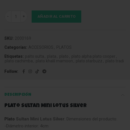
Plato Sultan Mini Lotus Silver cantidad
AÑADIR AL CARRITO
SKU:
2000169
Categorías:
ACCESORIOS
,
PLATOS
Etiquetas:
palto sulta
,
plata
,
plato
,
plato alpha plato cooper
,
plato cachimba
,
plato khalil mamoon
,
plato starbuzz
,
plato tradi
Follow
DESCRIPCIÓN
Plato Sultan Mini Lotus Silver
Plato
Sultan Mini Lotus Silver
.
Dimensiones del producto:
-Diámetro interior: 4cm