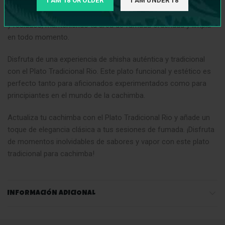
I AM 18 OR OLDER
I AM UNDER 18
El Plato Tradicional Rio también es fácil de limpiar y mantener.
Su superficie lisa y resistente facilita la eliminación de cenizas
y residuos, manteniendo tu área de fumada ordenada y limpia
en todo momento.
Disfruta de una experiencia de shisha auténtica y tradicional
con el Plato Tradicional Rio. Este plato funcional y estético es
perfecto tanto para aficionados experimentados como para
principiantes en el mundo de la cachimba.
Actualiza tu cachimba con el Plato Tradicional Rio y añade un
toque de elegancia clásica a tus sesiones de fumada. ¡Disfruta
de momentos inolvidables de sabores y vapor con este plato
tradicional para cachimba!
INFORMACIÓN ADICIONAL