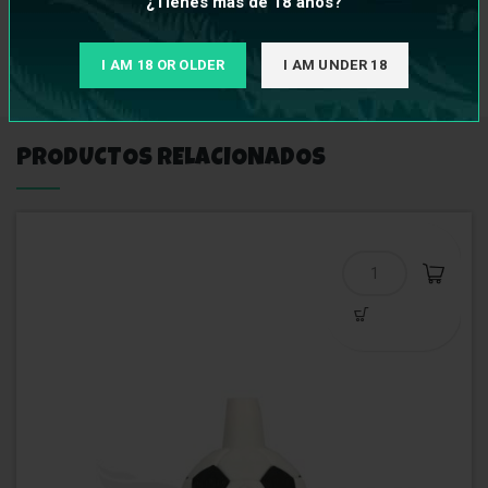
¿Tienes más de 18 años?
INFORMACIÓN ADICIONAL
I AM 18 OR OLDER
I AM UNDER 18
PRODUCTOS RELACIONADOS