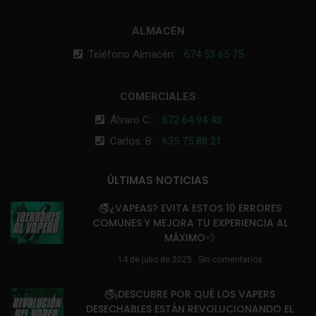
ALMACÉN
Teléfono Almacén:
674 53 65 75
COMERCIALES
Álvaro C.:
672 64 94 43
Carlos. B:
635 75 88 21
ÚLTIMAS NOTICIAS
🚭¿VAPEAS? EVITA ESTOS 10 ERRORES
COMUNES Y MEJORA TU EXPERIENCIA AL
MÁXIMO💨
14 de julio de 2025
Sin comentarios
🚭¡DESCUBRE POR QUÉ LOS VAPERS
DESECHABLES ESTÁN REVOLUCIONANDO EL