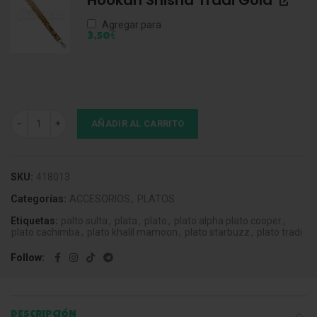
Agregar para
€
3,50
Plato Tradicional Rio White cantidad
AÑADIR AL CARRITO
SKU:
418013
Categorías:
ACCESORIOS
,
PLATOS
Etiquetas:
palto sulta
,
plata
,
plato
,
plato alpha plato cooper
,
plato cachimba
,
plato khalil mamoon
,
plato starbuzz
,
plato tradi
Follow
DESCRIPCIÓN