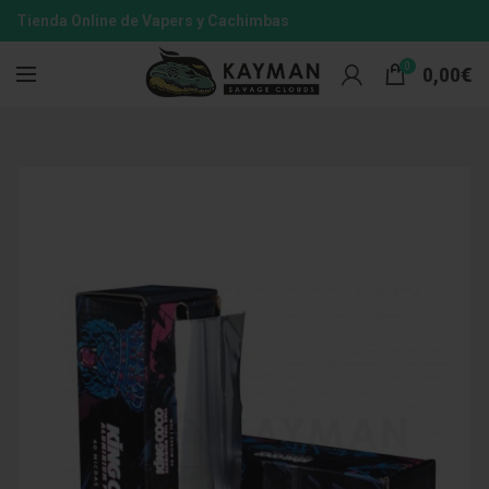
Tienda Online de Vapers y Cachimbas
0
0,00
€