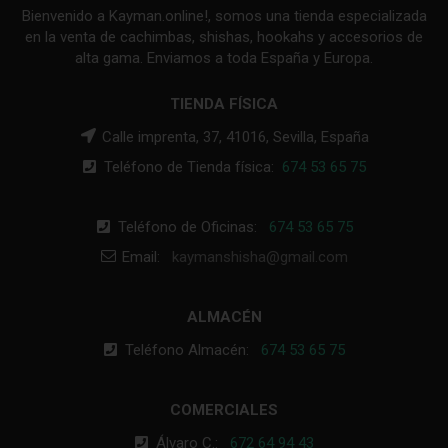
Bienvenido a Kayman.online!, somos una tienda especializada
en la venta de cachimbas, shishas, hookahs y accesorios de
alta gama. Enviamos a toda España y Europa.
TIENDA FÍSICA
Calle imprenta, 37, 41016, Sevilla, España
Teléfono de Tienda física:
674 53 65 75
Teléfono de Oficinas:
674 53 65 75
Email:
kaymanshisha@gmail.com
ALMACÉN
Teléfono Almacén:
674 53 65 75
COMERCIALES
Álvaro C.:
672 64 94 43