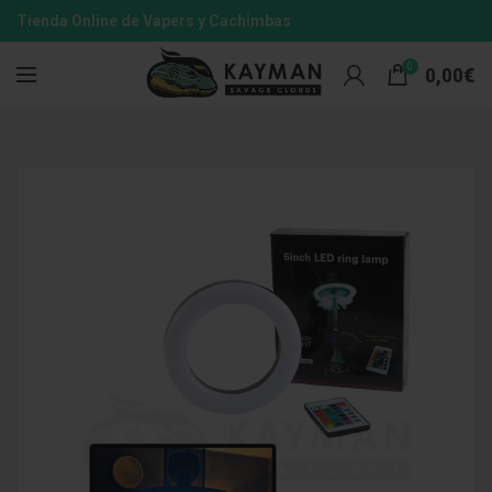
Tienda Online de Vapers y Cachimbas
0
0,00
€