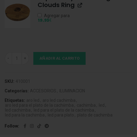
Clouds Ring
Agregar para
€
19,95
Aro Led Magnético para Plato cantidad
AÑADIR AL CARRITO
SKU:
410001
Categorías:
ACCESORIOS
,
ILUMINACION
Etiquetas:
aro led
,
aro led cachimba
,
aro led para el plato de la cachiimba
,
cachimba
,
led
,
led cachimba
,
led para el plato de la cachimba
,
led para la cachimba
,
led para plato
,
plato de cachimba
Follow