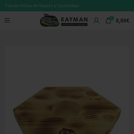
Tienda Online de Vapers y Cachimbas
0
0,00
€