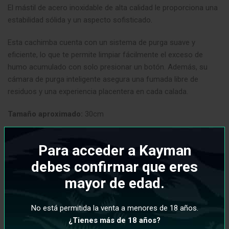
El mástil de acero inoxidable de alta calidad le proporciona una
estabilidad sólida y un aspecto sofisticado
.
Esta cachimba cuenta con un sistema de purga suave y
eficiente, lo que te permite limpiar fácilmente el exceso de
humo acumulado con solo presionar un botón. Además, su
cámara de purga inteligente asegura una fumada libre de
residuos y una experiencia placentera en cada calada.
Tamaño aproximado:
30cm
Peso aproximado:
800g
Para acceder a Kayman
Orion Ahad incluye:
debes confirmar que eres
mayor de edad.
Mástil
Cámara
Tubo de inmersión
No está permitida la venta a menores de 18 años.
Gomas de ajuste
¿Tienes más de 18 años?
¡NO INCLUYE BASE!