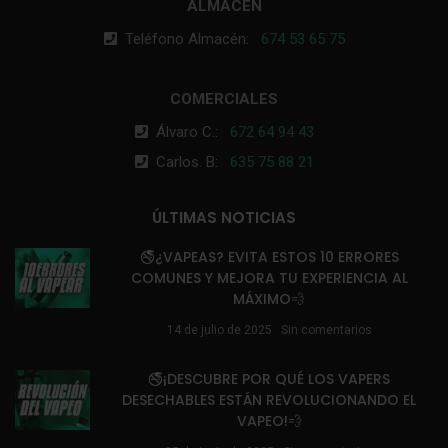
ALMACÉN
Teléfono Almacén:
674 53 65 75
COMERCIALES
Álvaro C.:
672 64 94 43
Carlos. B:
635 75 88 21
ÚLTIMAS NOTICIAS
🚭¿VAPEAS? EVITA ESTOS 10 ERRORES
COMUNES Y MEJORA TU EXPERIENCIA AL
MÁXIMO💨
14 de julio de 2025
Sin comentarios
🚭¡DESCUBRE POR QUÉ LOS VAPERS
DESECHABLES ESTÁN REVOLUCIONANDO EL
VAPEO!💨