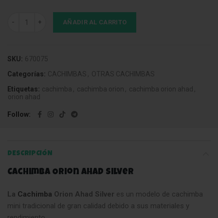
Cachimba Orion Ahad Silver cantidad
AÑADIR AL CARRITO
SKU:
670075
Categorías:
CACHIMBAS
,
OTRAS CACHIMBAS
Etiquetas:
cachimba
,
cachimba orion
,
cachimba orion ahad
,
orion ahad
Follow
DESCRIPCIÓN
Cachimba Orion Ahad Silver
La
Cachimba
Orion Ahad Silver
es un modelo de cachimba
mini tradicional de gran calidad debido a sus materiales y
rendimiento.