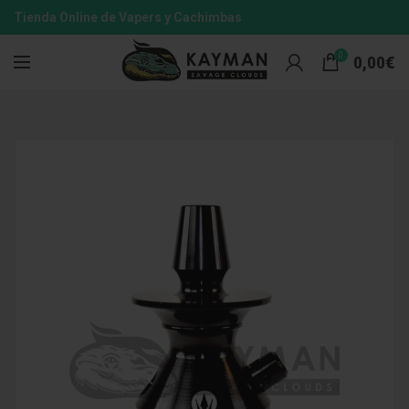
Tienda Online de Vapers y Cachimbas
0
0,00
€