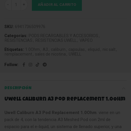
Uwell Caliburn A3 Pod Replacement 1.0Ohm cantidad
AÑADIR AL CARRITO
SKU:
6941736509976
Categorías:
PODS RECARGABLES Y ACCESORIOS
,
RESISTENCIAS
,
RESISTENCIAS UWELL
,
VAPEO
Etiquetas:
1.0Ohm
,
A3
,
caliburn
,
capsulas
,
eliquid
,
nic salt
,
remplacement
,
sales de nicotina
,
UWELL
Follow
DESCRIPCIÓN
Uwell Caliburn A3 Pod Replacement 1.0Ohm
Uwell Caliburn A3 Pod Replacement 1.0Ohm
. viene en un
pack de 4, con la tendencia A3 Meshed Pod con 2ml de
espacio para el e-liquid, un sistema de llenado superior, y una