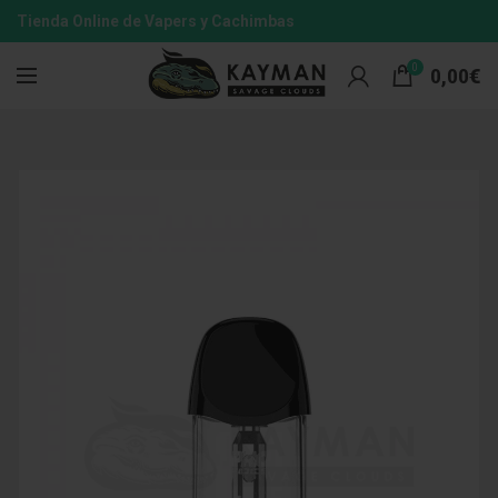
Tienda Online de Vapers y Cachimbas
0
0,00
€