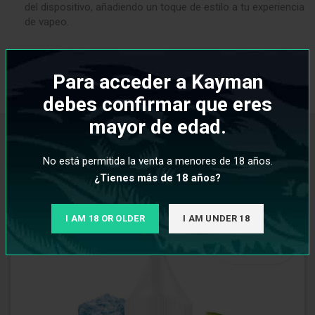
del dispositivo, añadiendo un toque de estilo a tu experiencia
de vapeo.
Para acceder a Kayman
INFORMACIÓN ADICIONAL
debes confirmar que eres
mayor de edad.
PRODUCTOS RELACIONADOS
No está permitida la venta a menores de 18 años.
¿Tienes más de 18 años?
I AM 18 OR OLDER
I AM UNDER 18