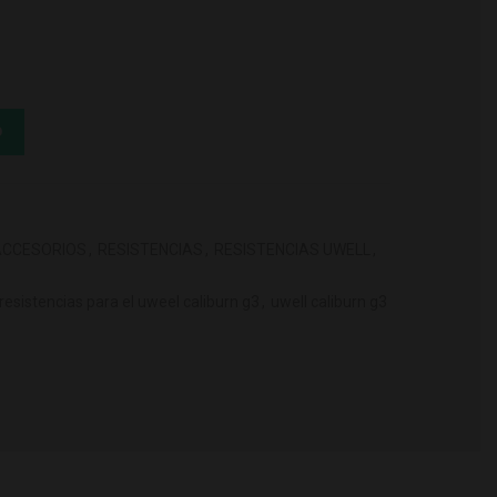
6 Ohm (Pack 4) cantidad
O
ACCESORIOS
,
RESISTENCIAS
,
RESISTENCIAS UWELL
,
resistencias para el uweel caliburn g3
,
uwell caliburn g3