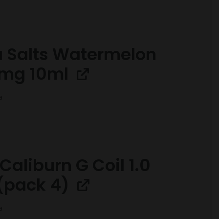
 Salts Watermelon
0mg 10ml
a
Caliburn G Coil 1.0
(pack 4)
a