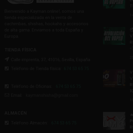
T
Bienvenido a Kayman.online!, somos una
1
tienda especializada en la venta de
cachimbas, shishas, hookahs y accesorios

de alta gama. Enviamos a toda España y
V
Europa.
R

TIENDA FÍSICA
2
Calle imprenta, 37, 41016, Sevilla, España
Teléfono de Tienda física:
674 53 65 75
V
V
R
Teléfono de Oficinas:
674 53 65 75
1
Email:
kaymanshisha@gmail.com
1
ALMACÉN

P
Teléfono Almacén:
674 53 65 75
R