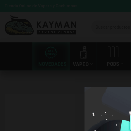
Tienda Online de Vapers y Cachimbas
NOVEDADES
PODS
VAPEO