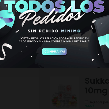
POD 0.6 
(PACK 4)
€
12,95
Hay existencias
TAMBIEN PODRIA INTE
Sukka
10mg
Agregar par
€
4,50