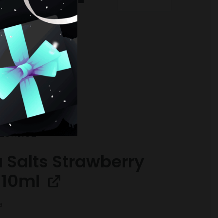
OHM
RESARTE
 Salts Strawberry
 10ml
a