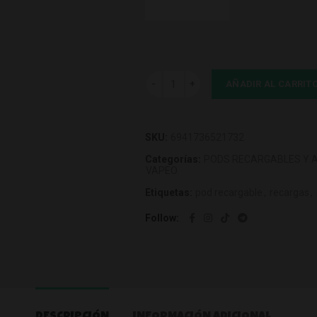
Uwell Caliburn G3 Replacement Pod 0.
AÑADIR AL CARRIT
SKU:
6941736521732
Categorías:
PODS RECARGABLES Y 
VAPEO
Etiquetas:
pod recargable
,
recargas
,
Follow
DESCRIPCIÓN
INFORMACIÓN ADICIONAL