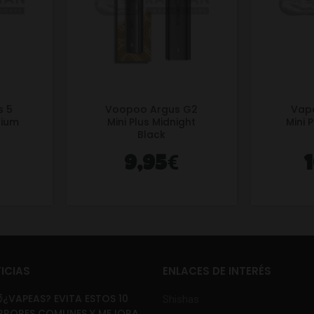
s 5
Voopoo Argus G2
Vapo
nium
Mini Plus Midnight
Mini 
Black
€
9,95
ICIAS
ENLACES DE INTERÉS
¿VAPEAS? EVITA ESTOS 10
Shishas
RRORES COMUNES Y MEJORA