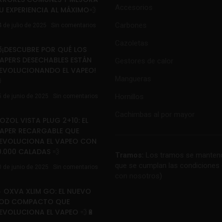
Accesorios
U EXPERIENCIA AL MÁXIMO💨
Carbones
4 de julio de 2025
Sin comentarios
Cazoletas
¡DESCUBRE POR QUÉ LOS
APERS DESECHABLES ESTÁN
Gestores de calor
EVOLUCIONANDO EL VAPEO!
Mangueras

Hornillos
5 de junio de 2025
Sin comentarios
Cachimbas al por mayor
OZOL VISTA PLUG 2+10: EL
APER RECARGABLE QUE
EVOLUCIONA EL VAPEO CON
0.000 CALADAS 💨
Tramos:
Los tramos se mantend
que se cumplan las condiciones 
0 de junio de 2025
Sin comentarios
con nosotros
)
 OXVA XLIM GO: EL NUEVO
OD COMPACTO QUE
EVOLUCIONA EL VAPEO 💨🔋