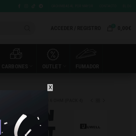
CACHIMBAS AL POR MAYOR
CONTACTO
BLOG
0
ACCEDER / REGISTRO
0,00
€
CARBONES
OUTLET
FUMADOR
X
3 REPLACEMENT POD 0.6 OHM (PACK 4)
LIBURN
ACEMENT