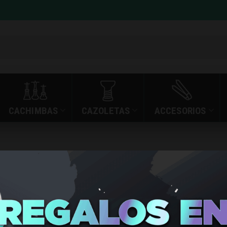
CACHIMBAS
CAZOLETAS
ACCESORIOS
»
»
UWELL CALIBURN G
INICIO
TIENDA
UWELL CA
G3 REPL