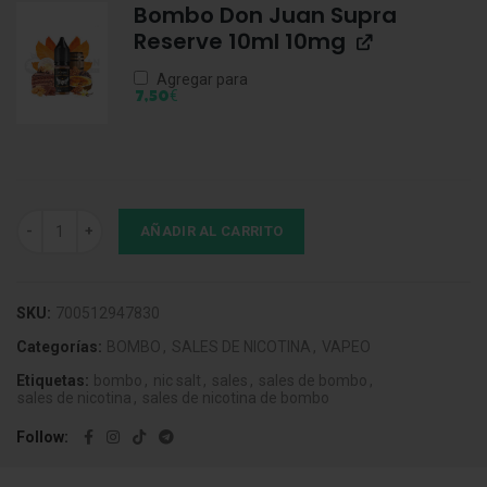
Bombo Don Juan Supra
Reserve 10ml 10mg
Agregar para
€
7,50
Bombo Don Juan Aldonza 10ml 10mg cantidad
AÑADIR AL CARRITO
SKU:
700512947830
Categorías:
BOMBO
,
SALES DE NICOTINA
,
VAPEO
Etiquetas:
bombo
,
nic salt
,
sales
,
sales de bombo
,
sales de nicotina
,
sales de nicotina de bombo
Follow