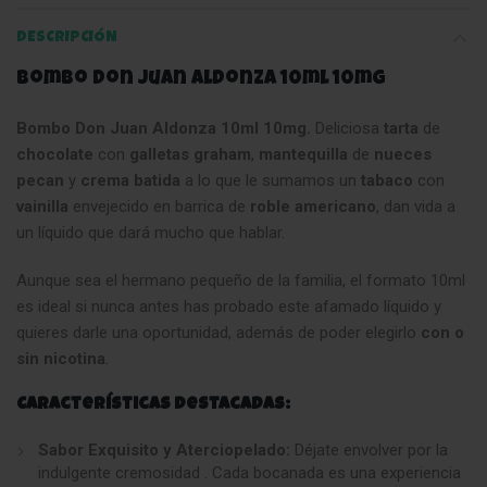
DESCRIPCIÓN
Bombo Don Juan Aldonza 10ml 10mg
Bombo Don Juan Aldonza 10ml 10mg.
Deliciosa
tarta
de
chocolate
con
galletas graham
,
mantequilla
de
nueces
pecan
y
crema
batida
a lo que le sumamos un
tabaco
con
vainilla
envejecido en barrica de
roble
americano
, dan vida a
un líquido que dará mucho que hablar.
Aunque sea el hermano pequeño de la familia, el formato 10ml
es ideal si nunca antes has probado este afamado líquido y
quieres darle una oportunidad, además de poder elegirlo
con o
sin nicotina
.
Características Destacadas:
Sabor Exquisito y Aterciopelado:
Déjate envolver por la
indulgente cremosidad . Cada bocanada es una experiencia