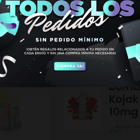
10MG
€
6,50
Hay existencias
TAMBIEN PODRIA INTE
Bomb
Kojak
10mg
Agregar par
€
6,50