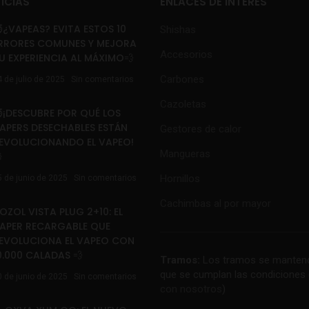
ICIAS
ENLACES DE INTERÉS
¿VAPEAS? EVITA ESTOS 10
Shishas
RRORES COMUNES Y MEJORA
Accesorios
U EXPERIENCIA AL MÁXIMO💨
Carbones
4 de julio de 2025
Sin comentarios
Cazoletas
¡DESCUBRE POR QUÉ LOS
APERS DESECHABLES ESTÁN
Gestores de calor
EVOLUCIONANDO EL VAPEO!
Mangueras

Hornillos
5 de junio de 2025
Sin comentarios
Cachimbas al por mayor
OZOL VISTA PLUG 2+10: EL
APER RECARGABLE QUE
EVOLUCIONA EL VAPEO CON
0.000 CALADAS 💨
Tramos:
Los tramos se mantend
que se cumplan las condiciones 
0 de junio de 2025
Sin comentarios
con nosotros
)