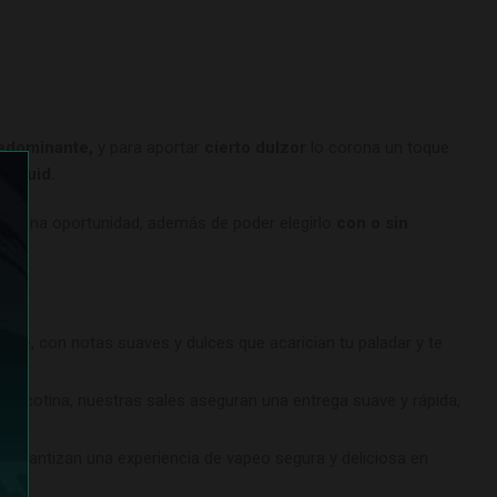
redominante,
y para aportar
cierto dulzor
lo corona un toque
eliquid.
rle una oportunidad, además de poder elegirlo
con o sin
ime, con notas suaves y dulces que acarician tu paladar y te
e nicotina, nuestras sales aseguran una entrega suave y rápida,
 garantizan una experiencia de vapeo segura y deliciosa en