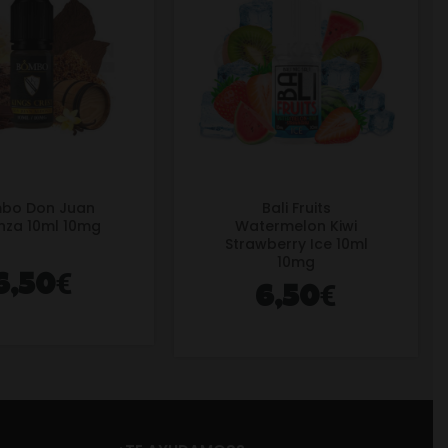
bo Don Juan
Bali Fruits
nza 10ml 10mg
Watermelon Kiwi
Strawberry Ice 10ml
10mg
€
6,50
€
6,50