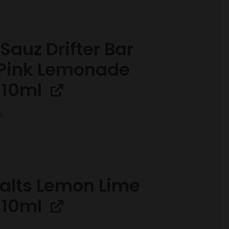
Sauz Drifter Bar
 Pink Lemonade
 10ml
a
Salts Lemon Lime
 10ml