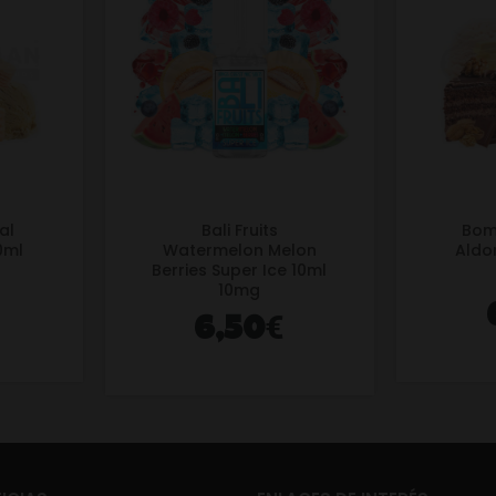
al
Bali Fruits
Bom
10ml
Watermelon Melon
Aldo
Berries Super Ice 10ml
10mg
€
6,50