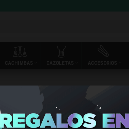
CACHIMBAS
CAZOLETAS
ACCESORIOS
»
»
BOMBO MAGNUM VA
INICIO
TIENDA
BOMBO 
VAPE NAL