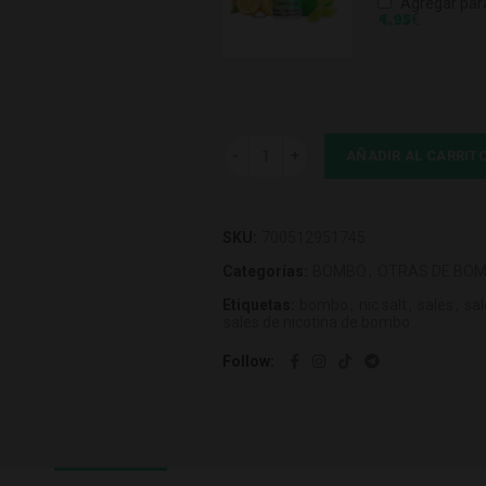
Agregar par
€
4,95
Bombo Magnum Vape Nalu 10ml 10mg
AÑADIR AL CARRIT
SKU:
700512951745
Categorías:
BOMBO
,
OTRAS DE BO
Etiquetas:
bombo
,
nic salt
,
sales
,
sa
sales de nicotina de bombo
Follow