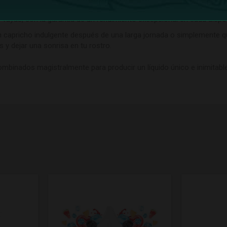
s con una amplia gama de dispositivos de vapeo. Nuestras sales de
vayas, con la garantía de un rendimiento excepcional en cada dispos
capricho indulgente después de una larga jornada o simplemente q
 y dejar una sonrisa en tu rostro.
mbinados magistralmente para producir un líquido único e inimitabl