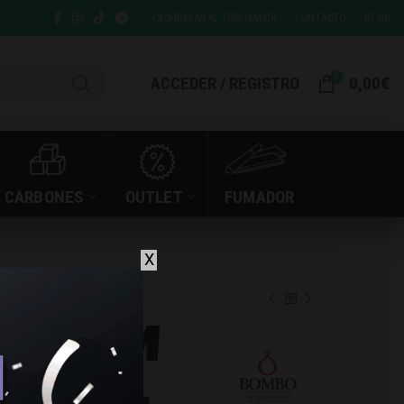
CACHIMBAS AL POR MAYOR
CONTACTO
BLOG
0
ACCEDER / REGISTRO
0,00
€
CARBONES
OUTLET
FUMADOR
X
PE NALU 10ML 10MG
MAGNUM
U 10ML