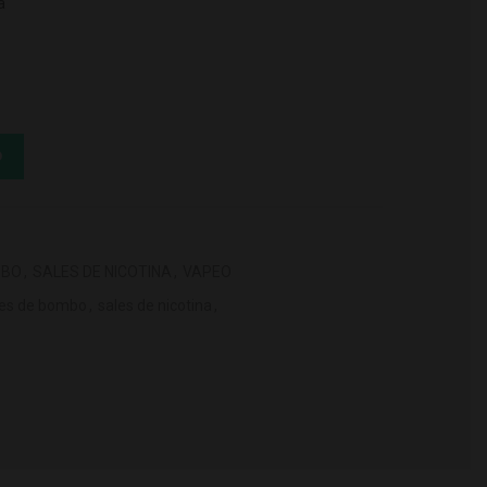
a
 cantidad
O
MBO
,
SALES DE NICOTINA
,
VAPEO
les de bombo
,
sales de nicotina
,