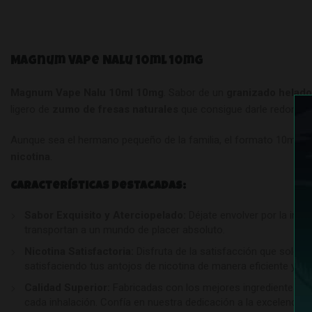
Magnum Vape Nalu 10ml 10mg
Magnum Vape Nalu 10ml 10mg
. Sabor de un
granizado helado
ligero de
zumo de fresas naturales
que consigue darle redondez 
Aunque sea el hermano pequeño de la familia, el formato 10ml es
nicotina
.
Características Destacadas:
Sabor Exquisito y Aterciopelado:
Déjate envolver por la indu
transportan a un mundo de placer absoluto.
Nicotina Satisfactoria:
Disfruta de la satisfacción que solo l
satisfaciendo tus antojos de nicotina de manera eficiente y pl
Calidad Superior:
Fabricadas con los mejores ingredientes y b
cada inhalación. Confía en nuestra dedicación a la excelencia p