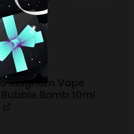
RESARTE
o Magnum Vape
 Bubble Bomb 10ml
a