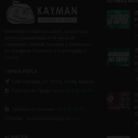
ÚLTIMAS NOT

E
T
Bienvenido a Kayman.online!, somos una
1
tienda especializada en la venta de
cachimbas, shishas, hookahs y accesorios

de alta gama. Enviamos a toda España y
V
Europa.
R

TIENDA FÍSICA
2
Calle imprenta, 37, 41016, Sevilla, España
Teléfono de Tienda física:
674 53 65 75
V
V
R
Teléfono de Oficinas:
674 53 65 75
1
Email:
kaymanshisha@gmail.com
1
ALMACÉN