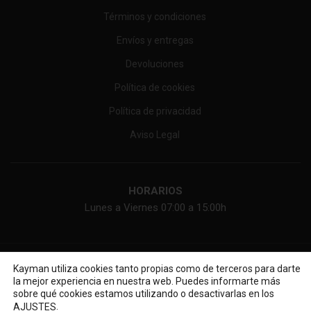
Términos y condiciones
Envíos y entregas
Devoluciones
Política de cookies
Política de privacidad
Aviso Legal
HORARIOS
Lunes a Viernes 07:00 a 15:00h
KAYMAN ONLINE, SL
2026 Web diseñada por
Diseño web
Kayman utiliza cookies tanto propias como de terceros para darte
la mejor experiencia en nuestra web. Puedes informarte más
sobre qué cookies estamos utilizando o desactivarlas en los
.
AJUSTES