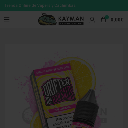
Tienda Online de Vapers y Cachimbas
0
0,00
€