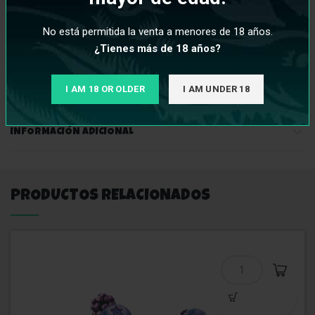
vapeo, conocida por su compromiso con la calidad y la
creación de sabores auténticos. Con las sales de nicotina
No está permitida la venta a menores de 18 años.
Juice Sauz Salt, puedes disfrutar de una experiencia de vapeo
¿Tienes más de 18 años?
dulce, frutal y sabrosa, perfecta para aquellos que buscan un
sabor fresco y jugoso en cada inhalación
.
I AM 18 OR OLDER
I AM UNDER 18
INFORMACIÓN ADICIONAL
PRODUCTOS RELACIONADOS