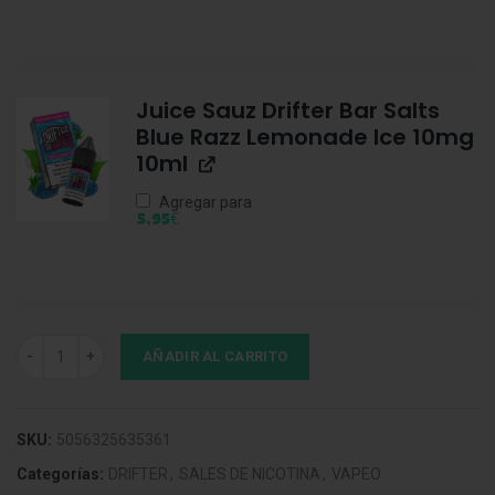
Juice Sauz Drifter Bar Salts
Blue Razz Lemonade Ice 10mg
10ml
Agregar para
€
5,95
Juice Sauz Drifter Bar Salts Pink Lemonade 10mg 10ml cantidad
AÑADIR AL CARRITO
SKU:
5056325635361
Categorías:
DRIFTER
,
SALES DE NICOTINA
,
VAPEO