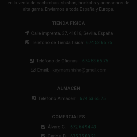
en la venta de cachimbas, shishas, hookahs y accesorios de
alta gama. Enviamos a toda España y Europa.
TIENDA FÍSICA
Calle imprenta, 37, 41016, Sevilla, España
Teléfono de Tienda física:
674 53 65 75
Teléfono de Oficinas:
674 53 65 75
Email:
kaymanshisha@gmail.com
ALMACÉN
Teléfono Almacén:
674 53 65 75
COMERCIALES
Álvaro C.:
672 64 94 43
Carlos. B:
635 75 88 21