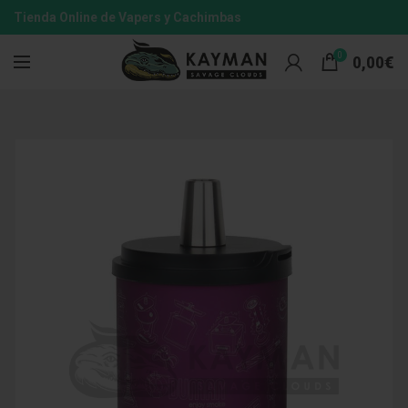
Tienda Online de Vapers y Cachimbas
0
0,00
€