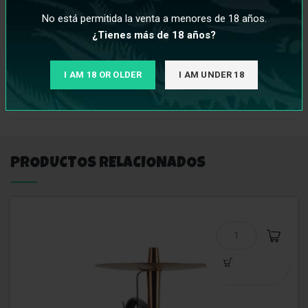
de juntas de goma para cazoletas y adquirirla por separado o
No está permitida la venta a menores de 18 años.
utilizar una junta tórica de cazoleta si ya tenemos en posesión.
¿Tienes más de 18 años?
Desde Kayman Shishas queremos que conozcas todo nuestro
catálogo de cachimbas Oduman y elijas la que mejor se adapte
I AM 18 OR OLDER
I AM UNDER 18
a ti.
PRODUCTOS RELACIONADOS