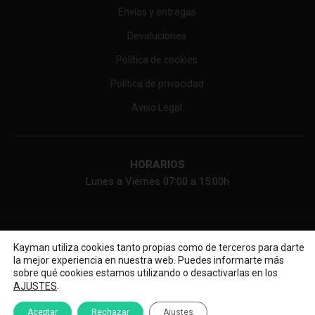
Envíos y entregas
Devoluciones
Política de cookies
Política de privacidad
Aviso Legal
HORARIOS
Lunes a Viernes 07:00 a 15:00h
KAYMAN ONLINE, SL
2026 Web diseñada por
Diseño web
Kayman utiliza cookies tanto propias como de terceros para darte
la mejor experiencia en nuestra web. Puedes informarte más
sobre qué cookies estamos utilizando o desactivarlas en los
.
AJUSTES
O llámanos al: 955 185 050 / 674 536 575
Lunes - Viernes: 09.00 a 14.30 – 15:30 a 18:00
Aceptar
Rechazar
Ajustes