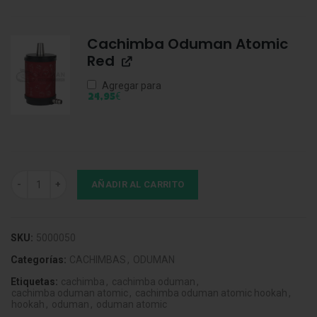
Cachimba Oduman Atomic
Red
Agregar para
€
24,95
Cachimba Oduman Atomic Purple cantidad
AÑADIR AL CARRITO
SKU:
5000050
Categorías:
CACHIMBAS
,
ODUMAN
Etiquetas:
cachimba
,
cachimba oduman
,
cachimba oduman atomic
,
cachimba oduman atomic hookah
,
hookah
,
oduman
,
oduman atomic