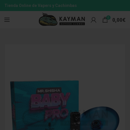
Tienda Online de Vapers y Cachimbas
0
0,00
€