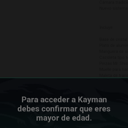
Cámara tradici
Nuevo sistema 
Incluye:
Base de cristal
Plato de alumin
Manguera de sil
Cazoleta tipo t
Pinzas Mr. Shis
Muelle para ha
Maleta de tran
Agregar par
€
99,95
Para acceder a Kayman
Sin existencias
debes confirmar que eres
mayor de edad.