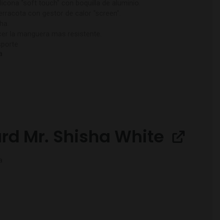
icona "soft touch" con boquilla de aluminio.
erracota con gestor de calor "screen".
ha.
cer la manguera mas resistente.
sporte
a
rd Mr. Shisha White
a