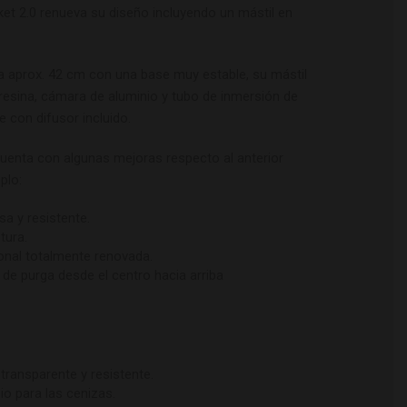
ket 2.0 renueva su diseño incluyendo un mástil en
ra aprox. 42 cm con una base muy estable, su mástil
resina, cámara de aluminio y tubo de inmersión de
e con difusor incluido.
cuenta con algunas mejoras respecto al anterior
plo:
a y resistente.
tura.
onal totalmente renovada.
de purga desde el centro hacia arriba
 transparente y resistente.
io para las cenizas.