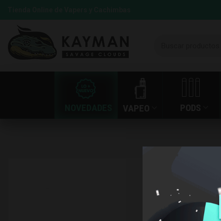
Tienda Online de Vapers y Cachimbas
NOVEDADES
PODS
VAPEO