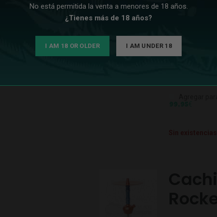
Cachi
No está permitida la venta a menores de 18 años.
Rocke
¿Tienes más de 18 años?
Amér
I AM 18 OR OLDER
I AM UNDER 18
Mr. Shisha Roc
resina.
Agregar par
€
99,95
Sin existencias
Cachi
Rocke