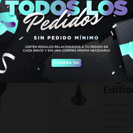
€
6,95
Hay existencias
TAMBIÉN PODRÍA INTE
Cachi
Legen
Editi
Espectacular ca
gama alta de l
transparente. 
inoxidable tip