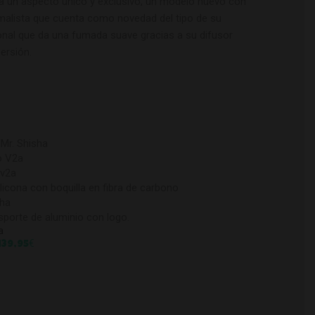
da un aspecto único y exclusivo, un modelo nuevo con
malista que cuenta como novedad del tipo de su
onal que da una fumada suave gracias a su difusor
ersión.
 Mr. Shisha
o V2a
 v2a
licona con boquilla en fibra de carbono
sha
sporte de aluminio con logo.
a
€
139,95