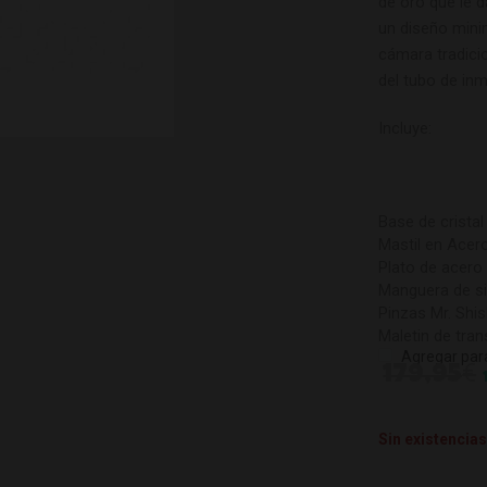
de oro que le 
un diseño mini
cámara tradici
del tubo de inm
Incluye:
Base de cristal
Mastil en Acer
Plato de acero
Manguera de si
Pinzas Mr. Shi
Maletin de tran
Agregar par
€
179,95
Sin existencias