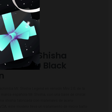
RESARTE
mba Mr. Shisha
d Mini 2.0 Black
on
chimba Mr. Shisha Legend en versión Mini 2.0, de la
a marca española Mr. Shisha, con una base de cristal
Una shisha fabricada con materiales de acero
o V2A, este modelo lleva un tratamiento de micro baño