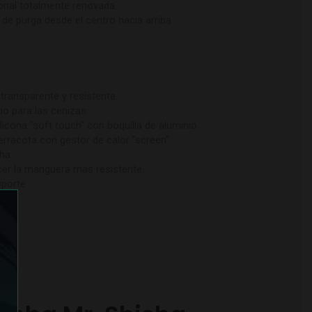
onal totalmente renovada.
de purga desde el centro hacia arriba
 transparente y resistente.
io para las cenizas.
icona "soft touch" con boquilla de aluminio.
erracota con gestor de calor "screen".
ha.
cer la manguera mas resistente.
sporte
a