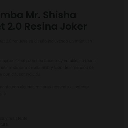
mba Mr. Shisha
t 2.0 Resina Joker
ket 2.0 renueva su diseño incluyendo un mástil en
ra aprox. 42 cm con una base muy estable, su mástil
resina, cámara de aluminio y tubo de inmersión de
e con difusor incluido.
cuenta con algunas mejoras respecto al anterior
plo:
a y resistente.
tura.