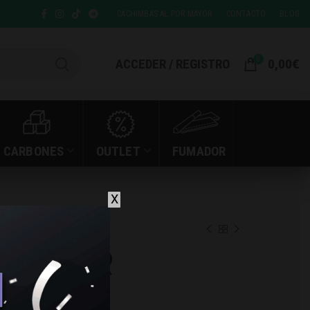
CACHIMBAS AL POR MAYOR
CONTACTO
BLOG
0
ACCEDER / REGISTRO
0,00
€
CARBONES
OUTLET
FUMADOR
X
HISHA
 3D MR