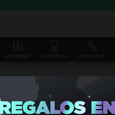
CACHIMBAS
CAZOLETAS
ACCESORIOS
»
»
BOQUILLA 3D MR S
INICIO
TIENDA
BOQUILLA
SHISHA