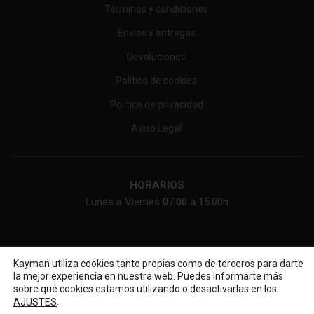
Términos y condiciones
Envíos y entregas
Devoluciones
Política de cookies
Política de privacidad
Aviso Legal
HORARIOS
Lunes a Viernes 07:00 a 15:00h
KAYMAN ONLINE, SL
2026 Web diseñada por
Diseño web
Kayman utiliza cookies tanto propias como de terceros para darte
la mejor experiencia en nuestra web. Puedes informarte más
sobre qué cookies estamos utilizando o desactivarlas en los
.
AJUSTES