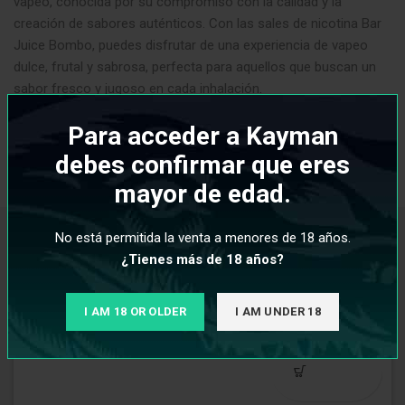
vapeo, conocida por su compromiso con la calidad y la
creación de sabores auténticos. Con las sales de nicotina Bar
Juice Bombo, puedes disfrutar de una experiencia de vapeo
dulce, frutal y sabrosa, perfecta para aquellos que buscan un
sabor fresco y jugoso en cada inhalación
.
Para acceder a Kayman
debes confirmar que eres
INFORMACIÓN ADICIONAL
mayor de edad.
No está permitida la venta a menores de 18 años.
PRODUCTOS RELACIONADOS
¿Tienes más de 18 años?
I AM 18 OR OLDER
I AM UNDER 18