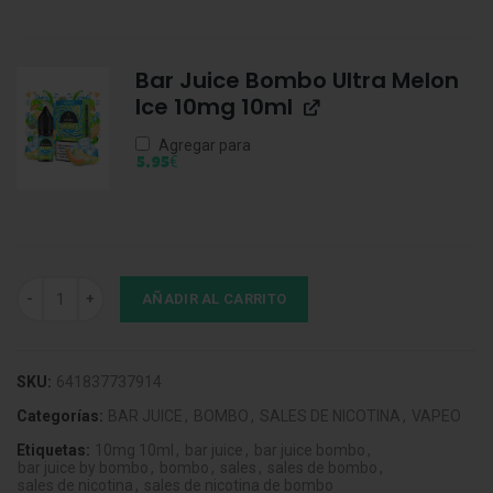
Bar Juice Bombo Ultra Melon
Ice 10mg 10ml
Agregar para
€
5,95
Bar Juice Bombo Energy Drink Ice 10mg 10ml cantidad
AÑADIR AL CARRITO
SKU:
641837737914
Categorías:
BAR JUICE
,
BOMBO
,
SALES DE NICOTINA
,
VAPEO
Etiquetas:
10mg 10ml
,
bar juice
,
bar juice bombo
,
bar juice by bombo
,
bombo
,
sales
,
sales de bombo
,
sales de nicotina
,
sales de nicotina de bombo