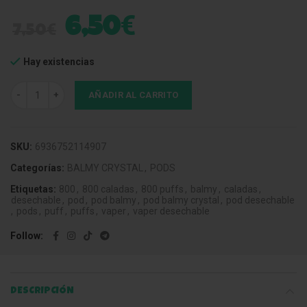
€
6,50
€
7,50
Hay existencias
Pod Desechable Balmy Crystal 800 Mint cantidad
AÑADIR AL CARRITO
SKU:
6936752114907
Categorías:
BALMY CRYSTAL
,
PODS
Etiquetas:
800
,
800 caladas
,
800 puffs
,
balmy
,
caladas
,
desechable
,
pod
,
pod balmy
,
pod balmy crystal
,
pod desechable
,
pods
,
puff
,
puffs
,
vaper
,
vaper desechable
Follow
DESCRIPCIÓN