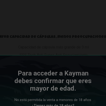
ayor capacidad de cápsulas, menos preocupacione
Capacidad de cápsula más grande de 3 ml
SSS Tech Anti Fugas Anti Ensuciamiento
Llenado superior fácil de operar
Para acceder a Kayman
35 minutos
obtenga una batería de 1200 mAh
debes confirmar que eres
Pro en compatibilidad como siempre
mayor de edad.
ién es compatible con todos los pods XROS.
No está permitida la venta a menores de 18 años.
¿Tienes más de 18 años?