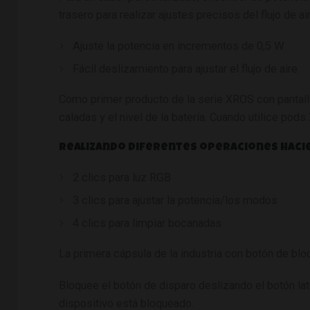
trasero para realizar ajustes precisos del flujo de air
Ajuste la potencia
en incrementos de 0,5 W
Fácil deslizamiento para ajustar el flujo de aire.
Como primer producto de la serie XROS con pantalla,
caladas y el nivel de la batería.
Cuando utilice pods
Realizando diferentes operaciones haci
2 clics p
ara luz RGB
3 clics p
ara ajustar la potencia/los modos
4 clics p
ara limpiar bocanadas
La primera cápsula de la industria con botón de bl
Bloquee el botón de disparo deslizando el botón lat
dispositivo está bloqueado.