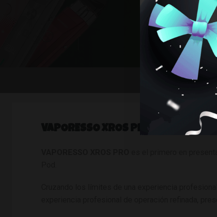
VAPORESSO XROS PRO
VAPORESSO XROS PRO
es el primero en presenta
Pod.
Cruzando los límites de una experiencia profesion
experiencia profesional de operación refinada, pres