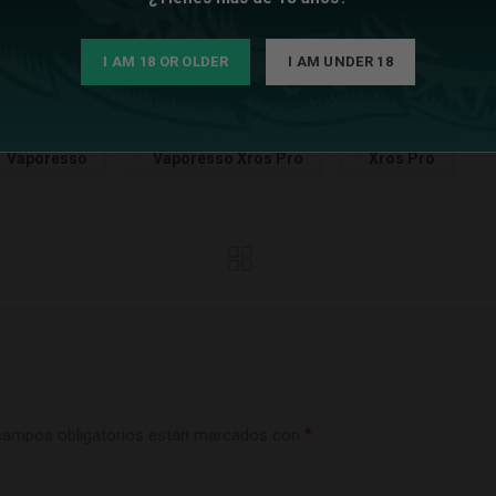
I AM 18 OR OLDER
I AM UNDER 18
Vaporesso
Vaporesso Xros Pro
Xros Pro
*
campos obligatorios están marcados con