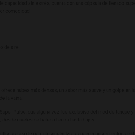
 de capacidad sin estrés, cuenta con una cápsula de llenado sup
yor comodidad
.
o de aire.
r ofrece nubes más densas, un sabor más suave y un golpe en 
de la vaina.
Super Pulse, que alguna vez fue exclusivo del mod de tanque y 
 desde niveles de batería llenos hasta bajos.
 ultra preciso le permite ajustar la potencia en incrementos de 