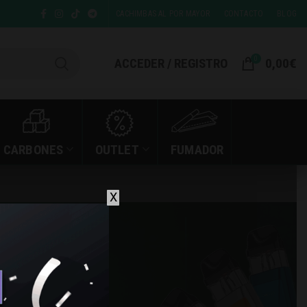
CACHIMBAS AL POR MAYOR
CONTACTO
BLOG
0
ACCEDER / REGISTRO
0,00
€
CARBONES
OUTLET
FUMADOR
X